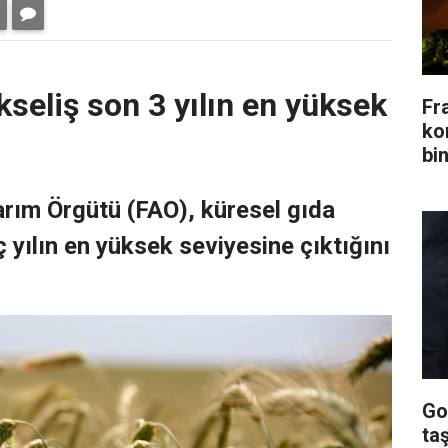
kseliş son 3 yılın en yüksek
Fr
kon
bin
Tarım Örgütü (FAO), küresel gıda
 yılın en yüksek seviyesine çıktığını
Go
ta