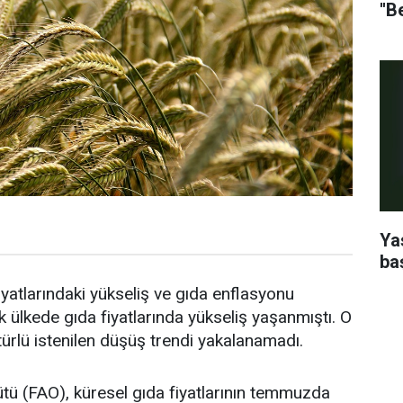
''B
Ya
ba
yatlarındaki yükseliş ve gıda enflasyonu
ülkede gıda fiyatlarında yükseliş yaşanmıştı. O
 türlü istenilen düşüş trendi yakalanamadı.
ütü (FAO), küresel gıda fiyatlarının temmuzda