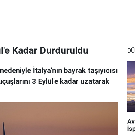
ül'e Kadar Durduruldu
DÜ
nedeniyle İtalya'nın bayrak taşıyıcısı
uçuşlarını 3 Eylül'e kadar uzatarak
Av
İs