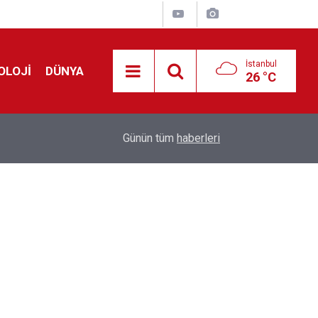
İstanbul
OLOJİ
DÜNYA
26 °C
Avrupa'da 'Schengen' restleşmesi: İspanya da İta
01:24
Günün tüm
haberleri
kontrol edecek