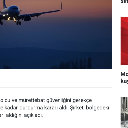
sı
Mo
ka
 yolcu ve mürettebat güvenliğini gerekçe
l'e kadar durdurma kararı aldı. Şirket, bölgedeki
ı aldığını açıkladı.