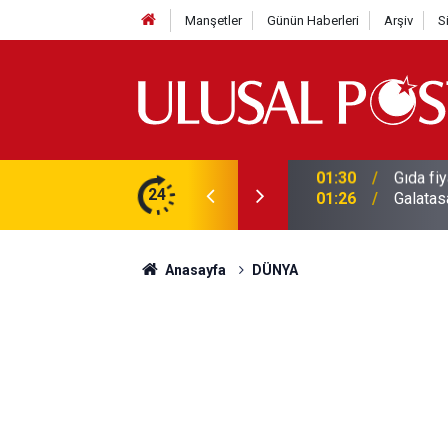
Manşetler
Günün Haberleri
Arşiv
S
3 yılın en yüksek seviyesine çıktı
24
01:26
Galatas
Anasayfa
DÜNYA