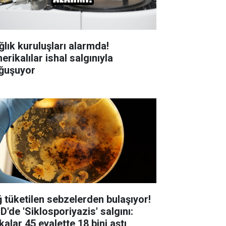
ğlık kuruluşları alarmda!
rikalılar ishal salgınıyla
ğuşuyor
ğ tüketilen sebzelerden bulaşıyor!
D'de 'Siklosporiyazis' salgını:
alar 45 eyalette 18 bini aştı