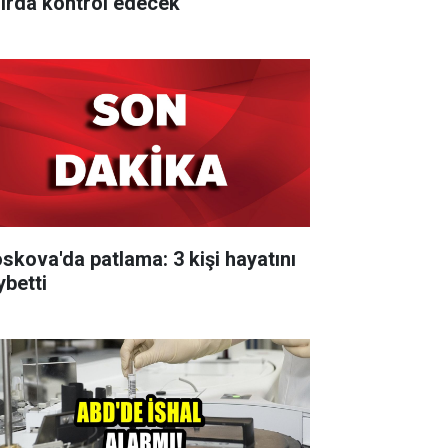
nırda kontrol edecek
skova'da patlama: 3 kişi hayatını
ybetti