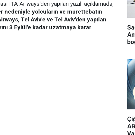
rması ITA Airways'den yapılan yazılı açıklamada,
er nedeniyle yolcuların ve mürettebatın
rways, Tel Aviv'e ve Tel Aviv'den yapılan
Sa
rını 3 Eylül'e kadar uzatmaya karar
Ame
bo
Çi
AB
Vak