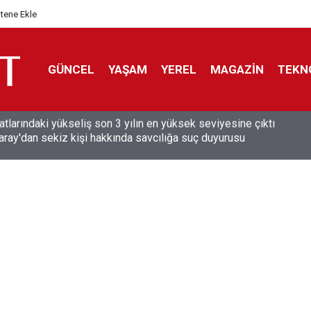
itene Ekle
GÜNCEL
YAŞAM
YEREL
MAGAZİN
TEKN
aray'dan sekiz kişi hakkında savcılığa suç duyurusu