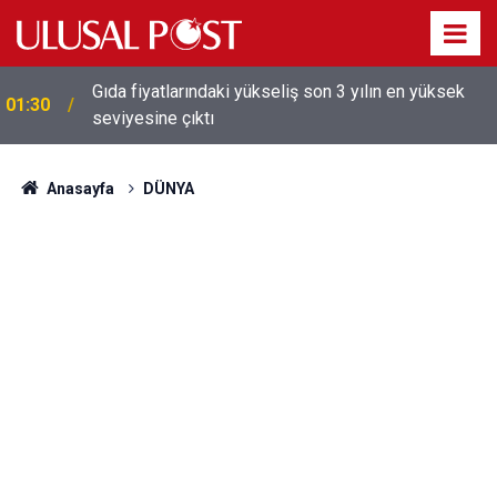
Galatasaray'dan sekiz kişi hakkında savcılığa suç
01:26
duyurusu
Anasayfa
DÜNYA