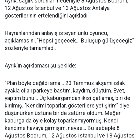
Ayrık, sağlık sorunları nedeniyle 8 Ağustos Bodrum,
12 Ağustos İstanbul ve 13 Ağustos Antalya
gösterilerinin ertelendiğini açıkladı.
Hayranlarından anlayış isteyen ünlü oyuncu,
açıklamasını, "Hepsi geçecek... Buluşup gülüşeceğiz"
sözleriyle tamamladı.
Ayrık'ın açıklaması şu şekilde:
"Plan böyle değildi ama... 23 Temmuz akşamı ıslak
ayakla cilalı parkeye bastım, kaydım, düştüm. Evet,
yaptım bunu... Üç kaburgamdan ikisi çatlamış, biri de
kırılmış. "Kendimi toparlar, gösterilere yetişirim" diye
düşünürken üstüne bir de zatürre oldum. Meğer
kaburga da öyle kolay toparlanmıyormuş. Kendi
kendime havaya girmişim, neyse... Bu sebeple 8
Ağustos Bodrum, 12 Ağustos İstanbul ve 13 Ağustos