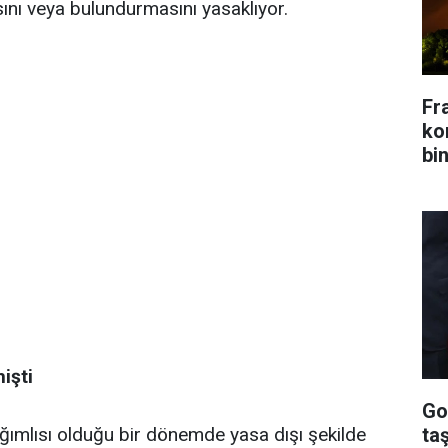
asını veya bulundurmasını yasaklıyor.
Fr
kon
bin
işti
Go
ta
ımlısı olduğu bir dönemde yasa dışı şekilde