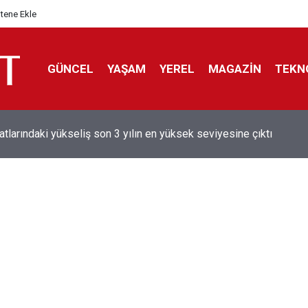
itene Ekle
GÜNCEL
YAŞAM
YEREL
MAGAZİN
TEKN
aray'dan sekiz kişi hakkında savcılığa suç duyurusu