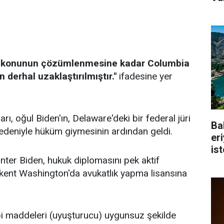
bu konunun çözümlenmesine kadar Columbia
 derhal uzaklaştırılmıştır."
ifadesine yer
ı, oğul Biden'ın, Delaware'deki bir federal jüri
Ba
nedeniyle hüküm giymesinin ardından geldi.
er
is
ter Biden, hukuk diplomasını pek aktif
ent Washington'da avukatlık yapma lisansına
abi maddeleri (uyuşturucu) uygunsuz şekilde