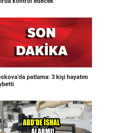
nırda kontrol edecek
skova'da patlama: 3 kişi hayatını
ybetti