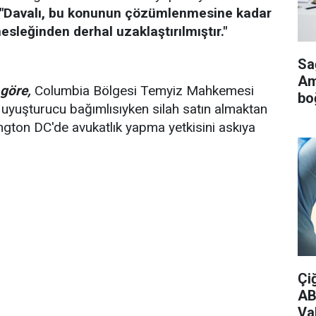
"Davalı, bu konunun çözümlenmesine kadar
sleğinden derhal uzaklaştırılmıştır."
Sa
Ame
 göre,
Columbia Bölgesi Temyiz Mahkemesi
bo
uyuşturucu bağımlısıyken silah satın almaktan
ngton DC'de avukatlık yapma yetkisini askıya
Çi
AB
Vak