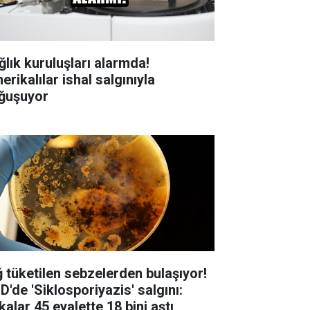
ğlık kuruluşları alarmda!
rikalılar ishal salgınıyla
ğuşuyor
ğ tüketilen sebzelerden bulaşıyor!
D'de 'Siklosporiyazis' salgını:
alar 45 eyalette 18 bini aştı