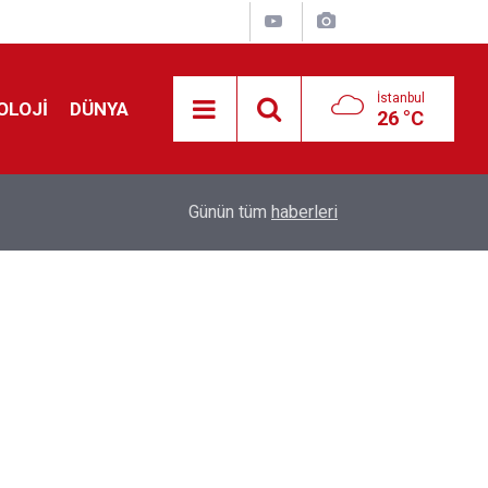
İstanbul
OLOJİ
DÜNYA
26 °C
Avrupa'da 'Schengen' restleşmesi: İspanya da İta
01:24
Günün tüm
haberleri
kontrol edecek