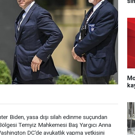
sı
Mo
ka
ter Biden, yasa dışı silah edinme suçundan
 Bölgesi Temyiz Mahkemesi Baş Yargıcı Anna
ashington DC'de avukatlık yapma yetkisini