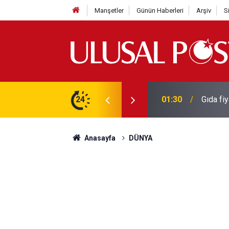
Manşetler
Günün Haberleri
Arşiv
S
3 yılın en yüksek seviyesine çıktı
24
01:26
Galatas
Anasayfa
DÜNYA