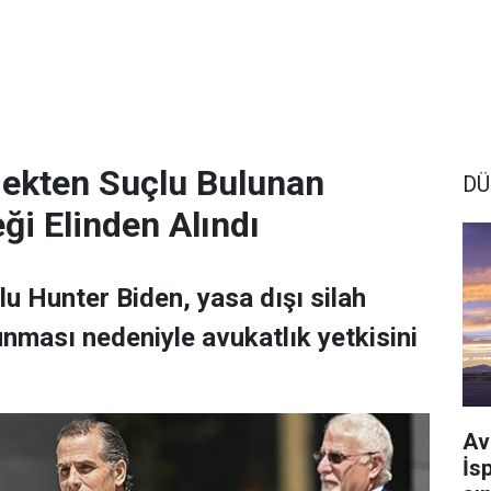
mekten Suçlu Bulunan
DÜ
ği Elinden Alındı
u Hunter Biden, yasa dışı silah
nması nedeniyle avukatlık yetkisini
Av
İs