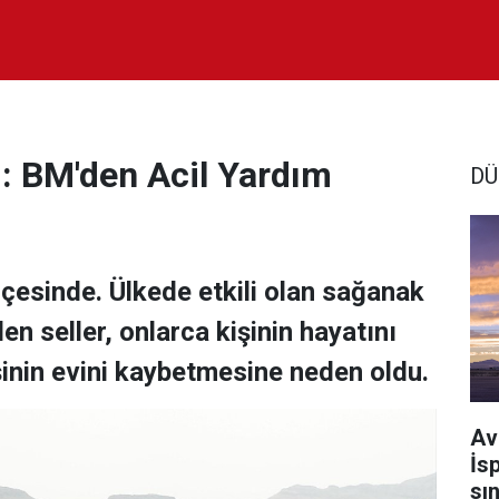
i: BM'den Acil Yardım
DÜ
nçesinde. Ülkede etkili olan sağanak
n seller, onlarca kişinin hayatını
inin evini kaybetmesine neden oldu.
Av
İs
sı