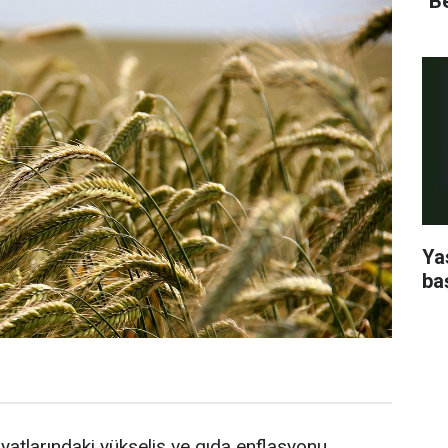
''B
Ya
ba
yatlarındaki yükseliş ve gıda enflasyonu