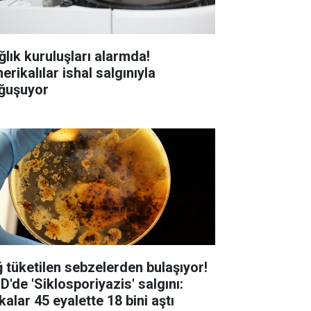
ğlık kuruluşları alarmda!
rikalılar ishal salgınıyla
ğuşuyor
ğ tüketilen sebzelerden bulaşıyor!
D'de 'Siklosporiyazis' salgını:
alar 45 eyalette 18 bini aştı