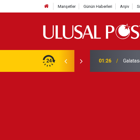
Manşetler
Günün Haberleri
Arşiv
S
3 yılın en yüksek seviyesine çıktı
24
01:26
Galatas