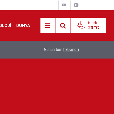
İstanbul
OLOJİ
DÜNYA
23 °C
Avrupa'da 'Schengen' restleşmesi: İspanya da İta
01:24
Günün tüm
haberleri
kontrol edecek