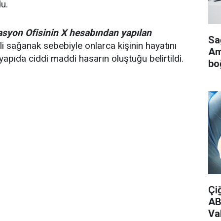
u.
asyon Ofisinin X hesabından yapılan
Sa
i sağanak sebebiyle onlarca kişinin hayatını
Ame
yapıda ciddi maddi hasarın oluştuğu belirtildi.
bo
Çi
AB
Vak