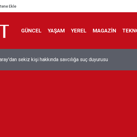
itene Ekle
GÜNCEL
YAŞAM
YEREL
MAGAZİN
TEKN
aray'dan sekiz kişi hakkında savcılığa suç duyurusu