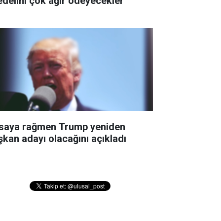
edelini çok ağır ödeyecekler''
saya rağmen Trump yeniden
şkan adayı olacağını açıkladı