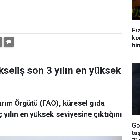
Fr
kon
bin
kseliş son 3 yılın en yüksek
Tarım Örgütü (FAO), küresel gıda
 yılın en yüksek seviyesine çıktığını
Go
ta