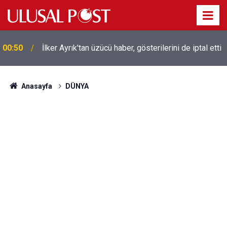
Liverpool efsanesi Mısırlı yıldız Mohamed Salah
00:39
Trabzonspor ile anlaştı! Yarın geliyor
Anasayfa
DÜNYA