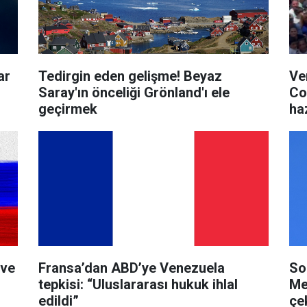
ar
Tedirgin eden gelişme! Beyaz
Ve
Saray'ın önceliği Grönland'ı ele
Co
geçirmek
ha
 ve
Fransa’dan ABD’ye Venezuela
So
tepkisi: “Uluslararası hukuk ihlal
Me
edildi”
çe