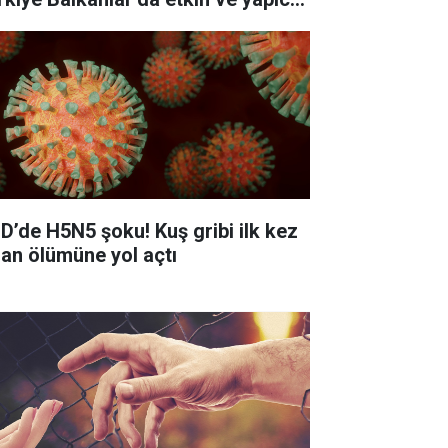
 güç çıkışı
D’de H5N5 şoku! Kuş gribi ilk kez
san ölümüne yol açtı