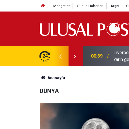
Manşetler
Günün Haberleri
Arşiv
S
Liverpo
ilerini de iptal etti
24
00:39
Yarın ge
Anasayfa
DÜNYA