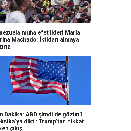
nezuela muhalefet lideri María
rina Machado: İktidarı almaya
zırız
n Dakika: ABD şimdi de gözünü
ksika’ya dikti: Trump’tan dikkat
ken çıkış