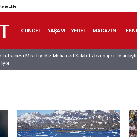
itene Ekle
GÜNCEL
YAŞAM
YEREL
MAGAZİN
TEKN
ol efsanesi Mısırlı yıldız Mohamed Salah Trabzonspor ile anlaştı
liyor