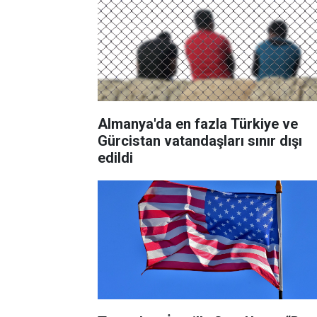
Almanya'da en fazla Türkiye ve
Gürcistan vatandaşları sınır dışı
edildi