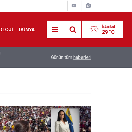
İstanbul
OLOJİ
DÜNYA
29 °C
!
00:19
Feridun Düzağaç sahnelere ara verdi: ''En az bir
Günün tüm
haberleri