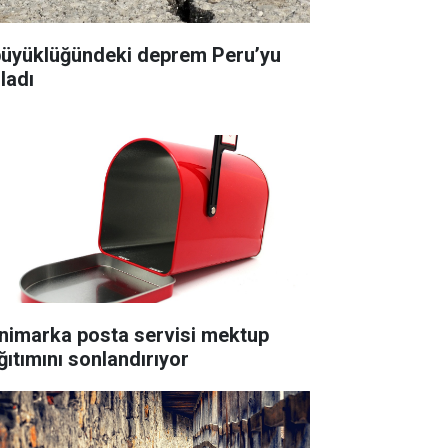
büyüklüğündeki deprem Peru’yu
ladı
nimarka posta servisi mektup
ğıtımını sonlandırıyor