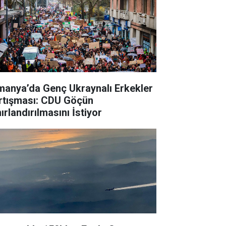
manya’da Genç Ukraynalı Erkekler
rtışması: CDU Göçün
ırlandırılmasını İstiyor