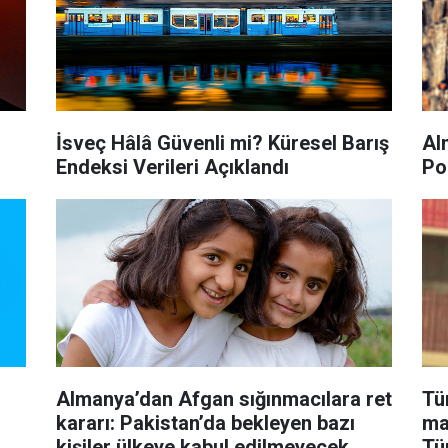
,
İsveç Hâlâ Güvenli mi? Küresel Barış
Al
Endeksi Verileri Açıklandı
Po
Almanya’dan Afgan sığınmacılara ret
Tü
kararı: Pakistan’da bekleyen bazı
mas
kişiler ülkeye kabul edilmeyecek
Tü