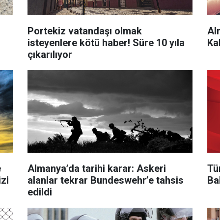
Portekiz vatandaşı olmak
Al
isteyenlere kötü haber! Süre 10 yıla
Ka
çıkarılıyor
e
Almanya’da tarihi karar: Askeri
Tür
zi
alanlar tekrar Bundeswehr’e tahsis
Ba
edildi