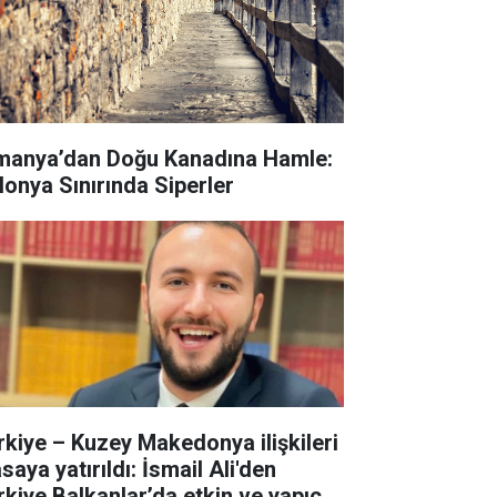
manya’dan Doğu Kanadına Hamle:
lonya Sınırında Siperler
rkiye – Kuzey Makedonya ilişkileri
aya yatırıldı: İsmail Ali'den
rkiye Balkanlar’da etkin ve yapıcı