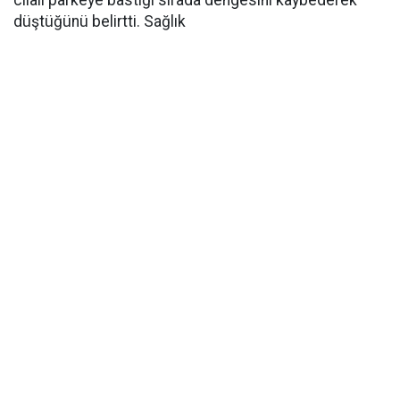
cilalı parkeye bastığı sırada dengesini kaybederek
düştüğünü belirtti. Sağlık