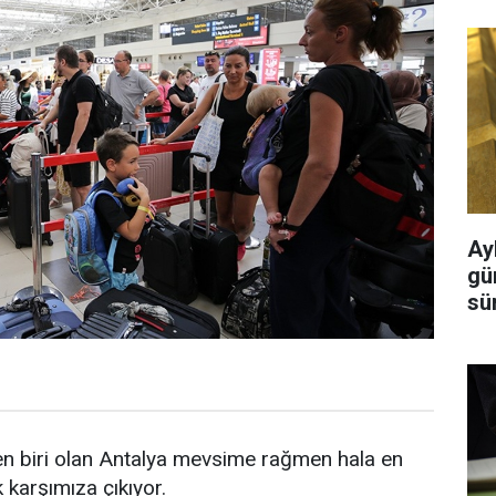
Ayl
gü
sü
den biri olan Antalya mevsime rağmen hala en
 karşımıza çıkıyor.