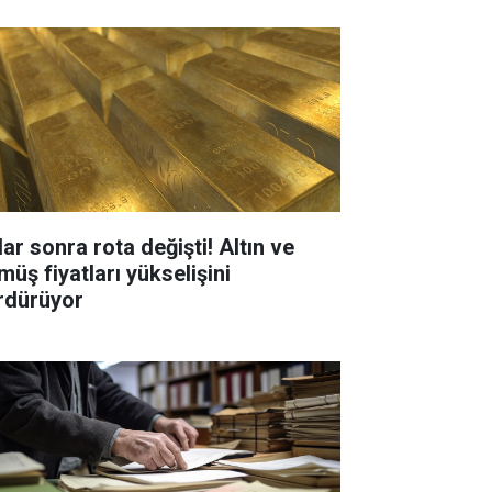
ar sonra rota değişti! Altın ve
müş fiyatları yükselişini
rdürüyor