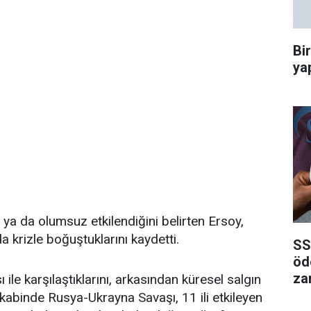
Bi
ya
a da olumsuz etkilendiğini belirten Ersoy,
 krizle boğuştuklarını kaydetti.
SS
öd
za
le karşılaştıklarını, arkasından küresel salgın
akabinde Rusya-Ukrayna Savaşı, 11 ili etkileyen