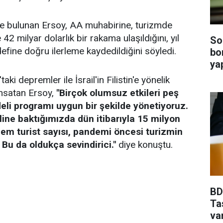
ntte bulunan Ersoy, AA muhabirine, turizmde
42 milyar dolarlık bir rakama ulaşıldığını, yıl
So
define doğru ilerleme kaydedildiğini söyledi.
bo
ya
i depremler ile İsrail'in Filistin'e yönelik
nımsatan Ersoy,
"Birçok olumsuz etkileri peş
i programı uygun bir şekilde yönetiyoruz.
line baktığımızda dün itibarıyla 15 milyon
 hem turist sayısı, pandemi öncesi turizmin
Bu da oldukça sevindirici."
diye konuştu.
BDD
Ta
va