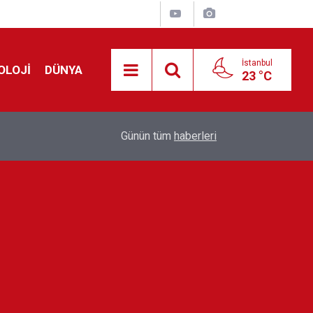
İstanbul
OLOJİ
DÜNYA
23 °C
Avrupa'da 'Schengen' restleşmesi: İspanya da İta
01:24
Günün tüm
haberleri
kontrol edecek