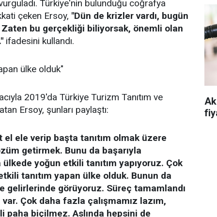
vurguladı. Türkiye'nin bulunduğu coğrafya
ikkati çeken Ersoy,
"Dün de krizler vardı, bugün
 Zaten bu gerçekliği biliyorsak, önemli olan
"
ifadesini kullandı.
yapan ülke olduk"
acıyla 2019'da Türkiye Turizm Tanıtım ve
Ak
atan Ersoy, şunları paylaştı:
fiy
et el ele verip başta tanıtım olmak üzere
r çözüm getirmek. Bunu da başarıyla
 ülkede yoğun etkili tanıtım yapıyoruz. Çok
tkili tanıtım yapan ülke olduk. Bunun da
 ve gelirlerinde görüyoruz. Süreç tamamlandı
 var. Çok daha fazla çalışmamız lazım,
li paha biçilmez. Aslında hepsini de