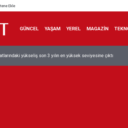
itene Ekle
GÜNCEL
YAŞAM
YEREL
MAGAZİN
TEKN
aray'dan sekiz kişi hakkında savcılığa suç duyurusu