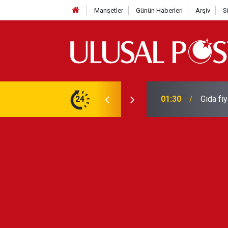
Manşetler
Günün Haberleri
Arşiv
S
3 yılın en yüksek seviyesine çıktı
24
01:26
Galatas