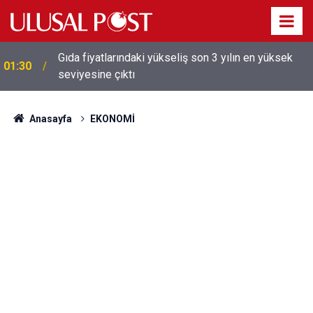
Gıda fiyatlarındaki yükseliş son 3 yılın en yüksek
01:30
seviyesine çıktı
Galatasaray'dan sekiz kişi hakkında savcılığa suç
01:26
duyurusu
Anasayfa
EKONOMİ