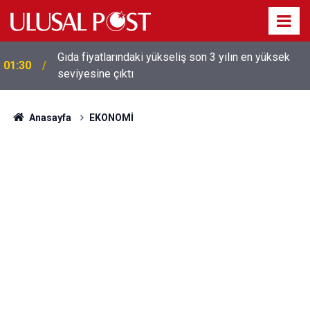
Galatasaray'dan sekiz kişi hakkında savcılığa suç
01:26
duyurusu
Anasayfa
EKONOMİ