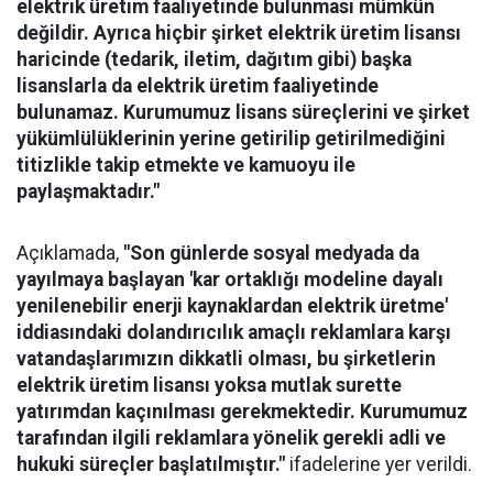
elektrik üretim faaliyetinde bulunması mümkün
değildir. Ayrıca hiçbir şirket elektrik üretim lisansı
haricinde (tedarik, iletim, dağıtım gibi) başka
lisanslarla da elektrik üretim faaliyetinde
bulunamaz. Kurumumuz lisans süreçlerini ve şirket
yükümlülüklerinin yerine getirilip getirilmediğini
titizlikle takip etmekte ve kamuoyu ile
paylaşmaktadır."
Açıklamada,
"Son günlerde sosyal medyada da
yayılmaya başlayan 'kar ortaklığı modeline dayalı
yenilenebilir enerji kaynaklardan elektrik üretme'
iddiasındaki dolandırıcılık amaçlı reklamlara karşı
vatandaşlarımızın dikkatli olması, bu şirketlerin
elektrik üretim lisansı yoksa mutlak surette
yatırımdan kaçınılması gerekmektedir. Kurumumuz
tarafından ilgili reklamlara yönelik gerekli adli ve
hukuki süreçler başlatılmıştır."
ifadelerine yer verildi.