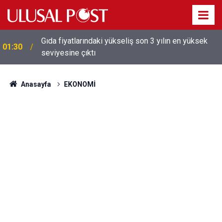
Galatasaray'dan sekiz kişi hakkında savcılığa suç
01:26
duyurusu
Anasayfa
EKONOMİ