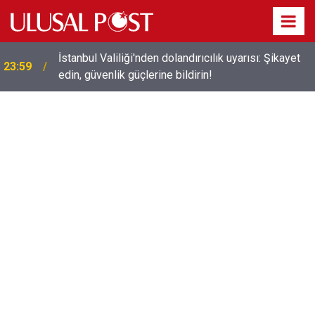
İstanbul Valiliği'nden dolandırıcılık uyarısı: Şikayet
23:59
edin, güvenlik güçlerine bildirin!
23:51
Gamze Özçelik Alesta dizisiyle setlere geri döndü