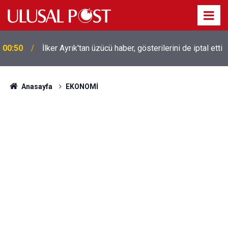
00:50
İlker Ayrık'tan üzücü haber, gösterilerini de iptal etti
Liverpool efsanesi Mısırlı yıldız Mohamed Salah
00:39
Trabzonspor ile anlaştı! Yarın geliyor
Anasayfa
EKONOMİ