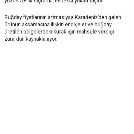
yüzde 5,8’lik sıçrama, endeksi yukarı taşıdı.
Buğday fiyatlarının artmasıysa Karadeniz’den gelen
ürünün aksamasına ilişkin endişeler ve buğday
üretilen bölgelerdeki kuraklığın mahsule verdiği
zarardan kaynaklanıyor.