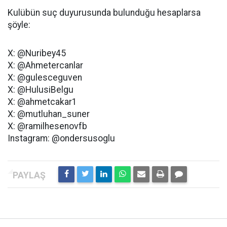
Kulübün suç duyurusunda bulunduğu hesaplarsa
şöyle:
X: @Nuribey45
X: @Ahmetercanlar
X: @gulesceguven
X: @HulusiBelgu
X: @ahmetcakar1
X: @mutluhan_suner
X: @ramilhesenovfb
Instagram: @ondersusoglu