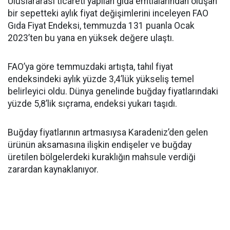
Uluslararası ticareti yapılan gıda emtialarından oluşan
bir sepetteki aylık fiyat değişimlerini inceleyen FAO
Gıda Fiyat Endeksi, temmuzda 131 puanla Ocak
2023’ten bu yana en yüksek değere ulaştı.
FAO’ya göre temmuzdaki artışta, tahıl fiyat
endeksindeki aylık yüzde 3,4’lük yükseliş temel
belirleyici oldu. Dünya genelinde buğday fiyatlarındaki
yüzde 5,8’lik sıçrama, endeksi yukarı taşıdı.
Buğday fiyatlarının artmasıysa Karadeniz’den gelen
ürünün aksamasına ilişkin endişeler ve buğday
üretilen bölgelerdeki kuraklığın mahsule verdiği
zarardan kaynaklanıyor.