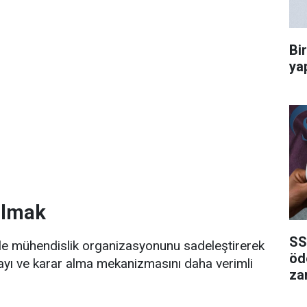
Bi
ya
almak
SS
ile mühendislik organizasyonunu sadeleştirerek
öd
mayı ve karar alma mekanizmasını daha verimli
za