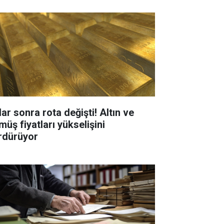
ar sonra rota değişti! Altın ve
müş fiyatları yükselişini
rdürüyor