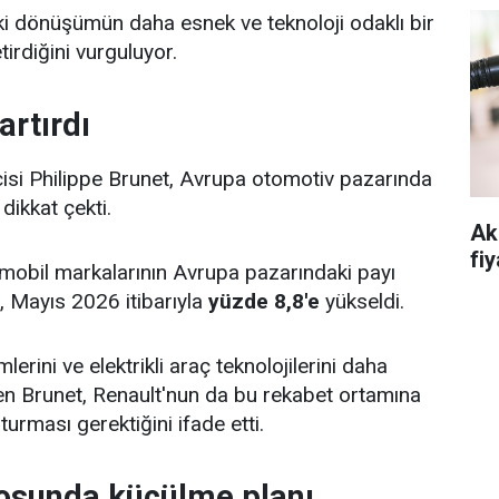
eki dönüşümün daha esnek ve teknoloji odaklı bir
irdiğini vurguluyor.
artırdı
isi Philippe Brunet, Avrupa otomotiv pazarında
 dikkat çekti.
Ak
fiy
tomobil markalarının Avrupa pazarındaki payı
, Mayıs 2026 itibarıyla
yüzde 8,8'e
yükseldi.
mlerini ve elektrikli araç teknolojilerini daha
rten Brunet, Renault'nun da bu rekabet ortamına
urması gerektiğini ifade etti.
osunda küçülme planı