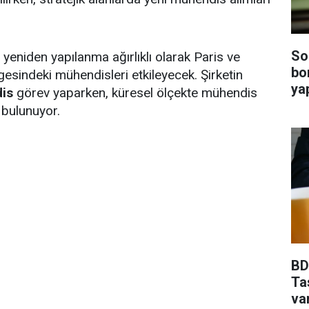
So
yeniden yapılanma ağırlıklı olarak Paris ve
bo
esindeki mühendisleri etkileyecek. Şirketin
ya
is
görev yaparken, küresel ölçekte mühendis
bulunuyor.
BDD
Ta
va