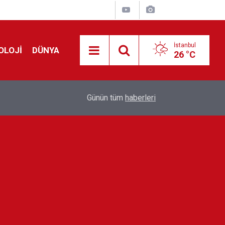
İstanbul
OLOJİ
DÜNYA
26 °C
Avrupa'da 'Schengen' restleşmesi: İspanya da İta
01:24
Günün tüm
haberleri
kontrol edecek