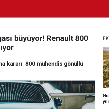
lgası büyüyor! Renault 800
EK
ıyor
ma kararı: 800 mühendis gönüllü
Gı
yı