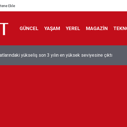
itene Ekle
GÜNCEL
YAŞAM
YEREL
MAGAZİN
TEKN
aray'dan sekiz kişi hakkında savcılığa suç duyurusu