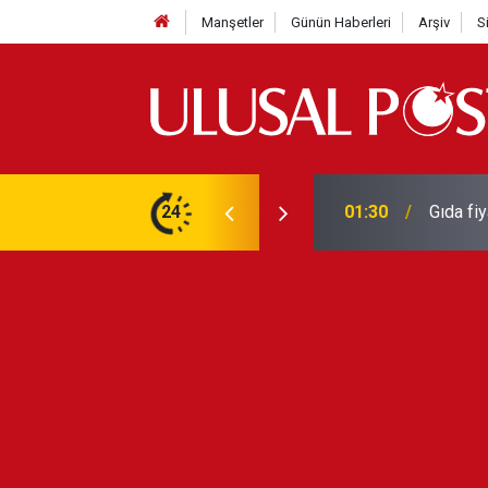
Manşetler
Günün Haberleri
Arşiv
S
3 yılın en yüksek seviyesine çıktı
24
01:26
Galatas