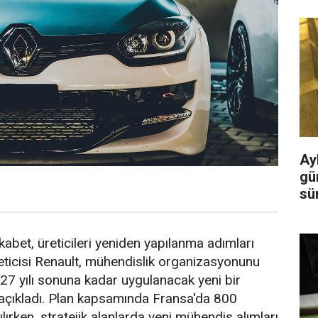
Ayl
gü
sü
bet, üreticileri yeniden yapılanma adımları
eticisi Renault, mühendislik organizasyonunu
27 yılı sonuna kadar uygulanacak yeni bir
açıkladı. Plan kapsamında Fransa'da 800
lırken, stratejik alanlarda yeni mühendis alımları