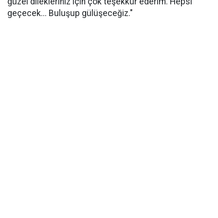
güzel dilekleriniz için çok teşekkür ederim. Hepsi
geçecek... Buluşup gülüşeceğiz."