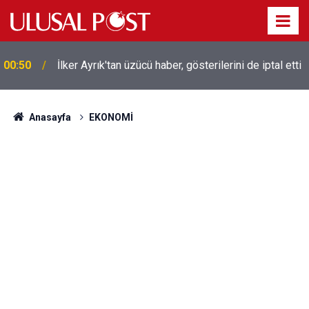
00:50
İlker Ayrık'tan üzücü haber, gösterilerini de iptal etti
Liverpool efsanesi Mısırlı yıldız Mohamed Salah
00:39
Trabzonspor ile anlaştı! Yarın geliyor
Anasayfa
EKONOMİ