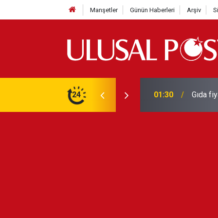
Manşetler
Günün Haberleri
Arşiv
S
3 yılın en yüksek seviyesine çıktı
24
01:26
Galatas