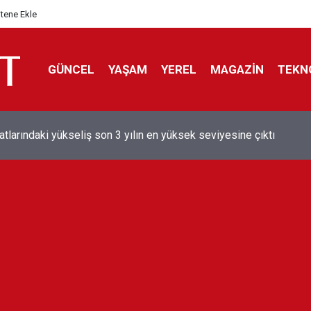
itene Ekle
GÜNCEL
YAŞAM
YEREL
MAGAZİN
TEKN
aray'dan sekiz kişi hakkında savcılığa suç duyurusu