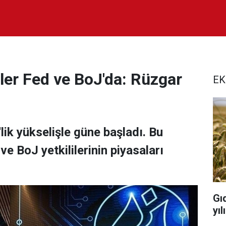
ler Fed ve BoJ'da: Rüzgar
EK
lik yükselişle güne başladı. Bu
ve BoJ yetkililerinin piyasaları
Gı
yı