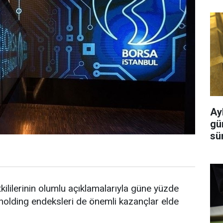
Ayl
gü
sü
ililerinin olumlu açıklamalarıyla güne yüzde
e holding endeksleri de önemli kazançlar elde