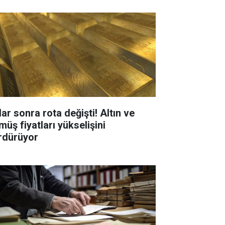
ar sonra rota değişti! Altın ve
müş fiyatları yükselişini
rdürüyor