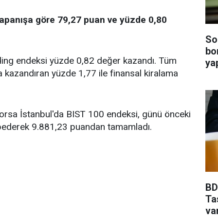
kapanışa göre 79,27 puan ve yüzde 0,80
So
bo
lding endeksi yüzde 0,82 değer kazandı. Tüm
ya
a kazandıran yüzde 1,77 ile finansal kiralama
orsa İstanbul'da BIST 100 endeksi, günü önceki
bederek 9.881,23 puandan tamamladı.
BDD
Ta
va