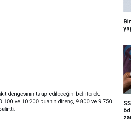
Bi
ya
kit dengesinin takip edileceğini belirterek,
0.100 ve 10.200 puanın direnç, 9.800 ve 9.750
SS
irtti.
öd
za