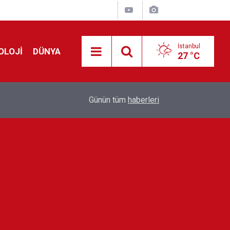
İstanbul
OLOJİ
DÜNYA
27 °C
Avrupa'da 'Schengen' restleşmesi: İspanya da İta
01:24
Günün tüm
haberleri
kontrol edecek