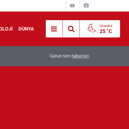
İstanbul
OLOJİ
DÜNYA
25 °C
00:50
İlker Ayrık'tan üzücü haber, gösterilerini de iptal 
Günün tüm
haberleri