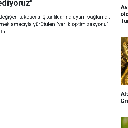
ediyoruz"
Av
old
değişen tüketici alışkanlıklarına uyum sağlamak
Tü
irmek amacıyla yürütülen "varlık optimizasyonu"
ti.
Al
Gra