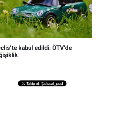
clis’te kabul edildi: ÖTV’de
işiklik