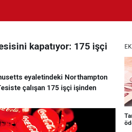
sisini kapatıyor: 175 işçi
EK
usetts eyaletindeki Northampton
Tesiste çalışan 175 işçi işinden
Tar
öd