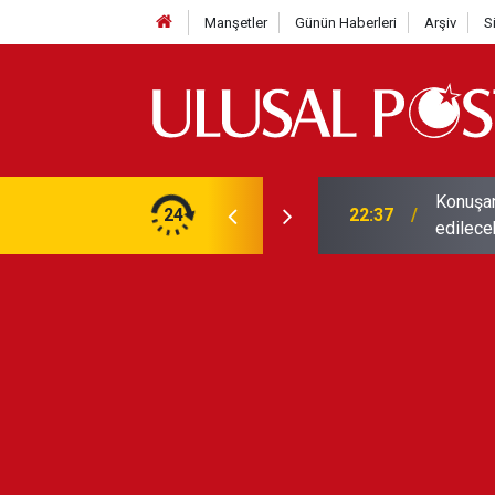
Manşetler
Günün Haberleri
Arşiv
S
Konuşanl
232 belediye başkanı YENİ Parti'ye katıldı
24
22:37
edilece