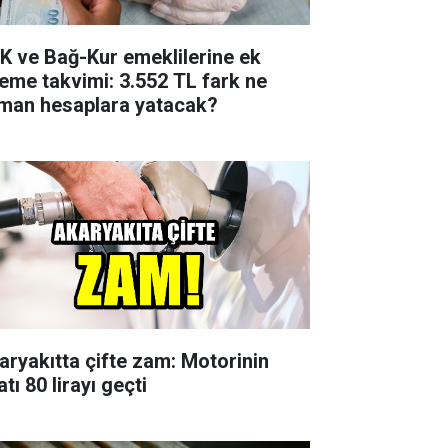
K ve Bağ-Kur emeklilerine ek
eme takvimi: 3.552 TL fark ne
man hesaplara yatacak?
aryakıtta çifte zam: Motorinin
atı 80 lirayı geçti