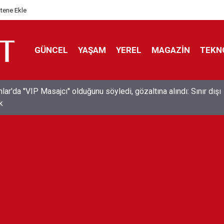
itene Ekle
GÜNCEL
YAŞAM
YEREL
MAGAZİN
TEKN
ar'da ''VIP Masajcı'' olduğunu söyledi, gözaltına alındı: Sınır dışı
k