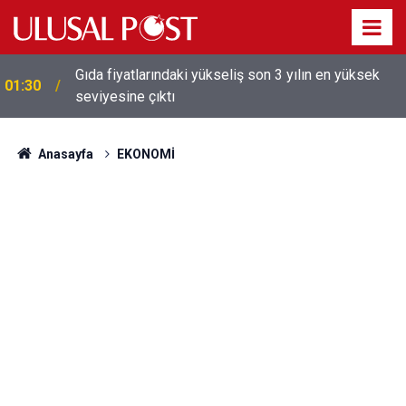
Galatasaray'dan sekiz kişi hakkında savcılığa suç
01:26
duyurusu
Anasayfa
EKONOMİ