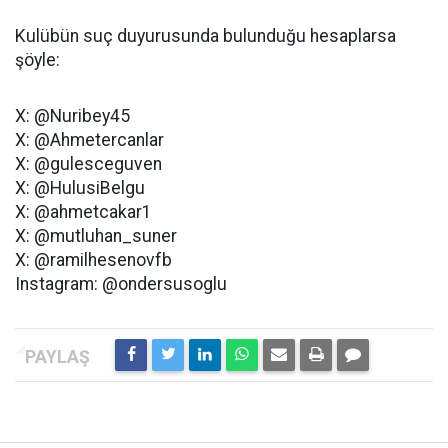
Kulübün suç duyurusunda bulunduğu hesaplarsa
şöyle:
X: @Nuribey45
X: @Ahmetercanlar
X: @gulesceguven
X: @HulusiBelgu
X: @ahmetcakar1
X: @mutluhan_suner
X: @ramilhesenovfb
Instagram: @ondersusoglu