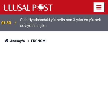
Galatasaray'dan sekiz kişi hakkında savcılığa suç
01:26
duyurusu
Anasayfa
EKONOMİ