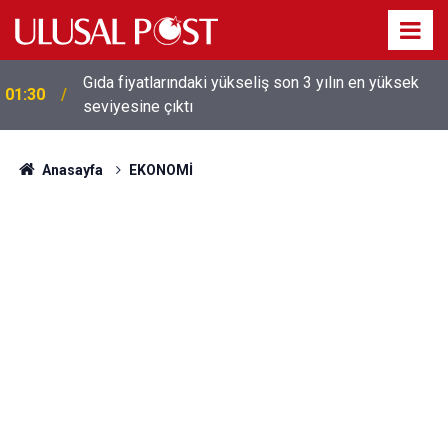
Galatasaray'dan sekiz kişi hakkında savcılığa suç
01:26
duyurusu
Anasayfa
EKONOMİ