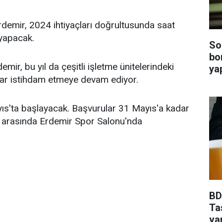
demir, 2024 ihtiyaçları doğrultusunda saat
 yapacak.
So
bo
mir, bu yıl da çeşitli işletme ünitelerindeki
ya
şanlar istihdam etmeye devam ediyor.
yıs'ta başlayacak. Başvurular 31 Mayıs'a kadar
ri arasında Erdemir Spor Salonu'nda
BDD
Ta
va