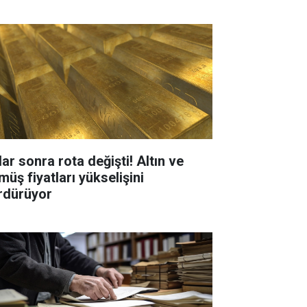
ar sonra rota değişti! Altın ve
müş fiyatları yükselişini
rdürüyor