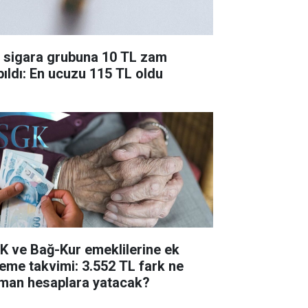
r sigara grubuna 10 TL zam
pıldı: En ucuzu 115 TL oldu
K ve Bağ-Kur emeklilerine ek
eme takvimi: 3.552 TL fark ne
man hesaplara yatacak?