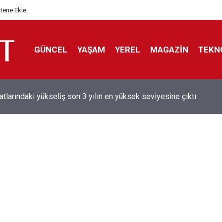
itene Ekle
GÜNCEL
YAŞAM
YEREL
MAGAZİN
TEKN
aray'dan sekiz kişi hakkında savcılığa suç duyurusu