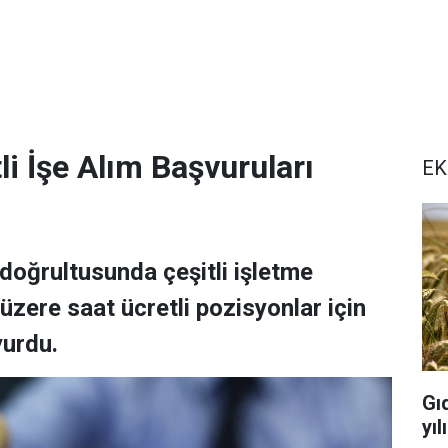
li İşe Alım Başvuruları
EK
ı doğrultusunda çeşitli işletme
üzere saat ücretli pozisyonlar için
yurdu.
Gı
yı