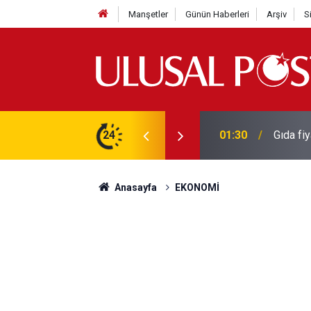
Manşetler
Günün Haberleri
Arşiv
S
3 yılın en yüksek seviyesine çıktı
24
01:26
Galatas
Anasayfa
EKONOMİ