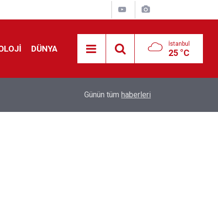
İstanbul
OLOJİ
DÜNYA
25 °C
Avrupa'da 'Schengen' restleşmesi: İspanya da İta
01:24
Günün tüm
haberleri
kontrol edecek