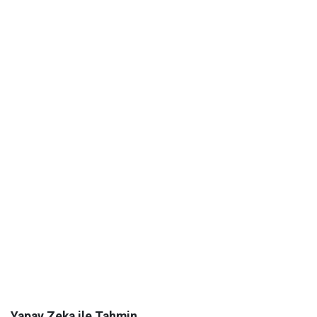
Yapay Zeka ile Tahmin