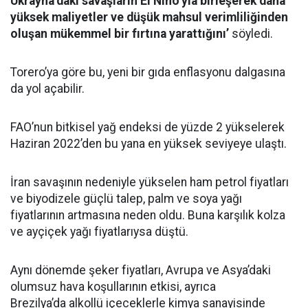
Ukrayna’daki savaşların El Nino’yla birleşerek daha
yüksek maliyetler ve düşük mahsul verimliliğinden
oluşan mükemmel bir fırtına yarattığını’
söyledi.
Torero’ya göre bu, yeni bir gıda enflasyonu dalgasına
da yol açabilir.
FAO’nun bitkisel yağ endeksi de yüzde 2 yükselerek
Haziran 2022’den bu yana en yüksek seviyeye ulaştı.
İran savaşının nedeniyle yükselen ham petrol fiyatları
ve biyodizele güçlü talep, palm ve soya yağı
fiyatlarının artmasına neden oldu. Buna karşılık kolza
ve ayçiçek yağı fiyatlarıysa düştü.
Aynı dönemde şeker fiyatları, Avrupa ve Asya’daki
olumsuz hava koşullarının etkisi, ayrıca
Brezilya’da alkollü içeceklerle kimya sanayisinde