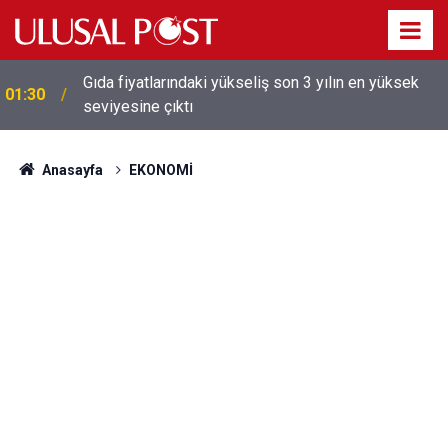
Galatasaray'dan sekiz kişi hakkında savcılığa suç
01:26
duyurusu
Anasayfa
EKONOMİ