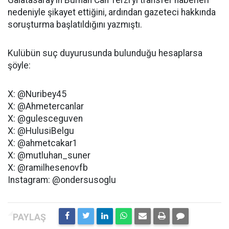
Galatasaray’ın Burhan Can Terzi’yi transfer haberleri
nedeniyle şikayet ettiğini, ardından gazeteci hakkında
soruşturma başlatıldığını yazmıştı.
Kulübün suç duyurusunda bulunduğu hesaplarsa
şöyle:
X: @Nuribey45
X: @Ahmetercanlar
X: @gulesceguven
X: @HulusiBelgu
X: @ahmetcakar1
X: @mutluhan_suner
X: @ramilhesenovfb
Instagram: @ondersusoglu