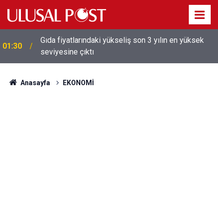
Galatasaray'dan sekiz kişi hakkında savcılığa suç
01:26
duyurusu
Anasayfa
EKONOMİ