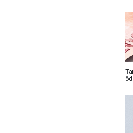
Tar
öd