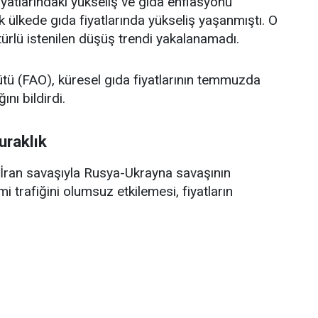
yatlarındaki yükseliş ve gıda enflasyonu
ülkede gıda fiyatlarında yükseliş yaşanmıştı. O
 türlü istenilen düşüş trendi yakalanamadı.
ütü (FAO), küresel gıda fiyatlarının temmuzda
ını bildirdi.
uraklık
ran savaşıyla Rusya-Ukrayna savaşının
trafiğini olumsuz etkilemesi, fiyatların