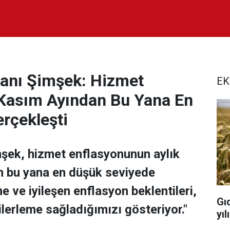
kanı Şimşek: Hizmet
EK
 Kasım Ayından Bu Yana En
rçekleşti
şek, hizmet enflasyonunun aylık
n bu yana en düşük seviyede
e ve iyileşen enflasyon beklentileri,
Gı
ilerleme sağladığımızı gösteriyor."
yı