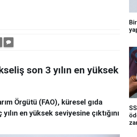
Bi
ya
kseliş son 3 yılın en yüksek
Tarım Örgütü (FAO), küresel gıda
SS
 yılın en yüksek seviyesine çıktığını
öd
za