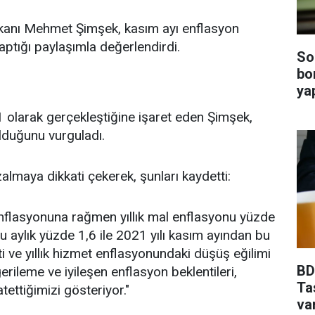
anı Mehmet Şimşek, kasım ayı enflasyon
aptığı paylaşımla değerlendirdi.
So
bo
ya
 olarak gerçekleştiğine işaret eden Şimşek,
lduğunu vurguladı.
almaya dikkati çekerek, şunları kaydetti:
enflasyonuna rağmen yıllık mal enflasyonu yüzde
nu aylık yüzde 1,6 ile 2021 yılı kasım ayından bu
 ve yıllık hizmet enflasyonundaki düşüş eğilimi
BDD
rileme ve iyileşen enflasyon beklentileri,
Ta
tettiğimizi gösteriyor."
va