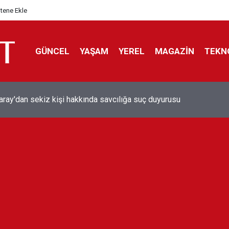
itene Ekle
GÜNCEL
YAŞAM
YEREL
MAGAZİN
TEKN
aray'dan sekiz kişi hakkında savcılığa suç duyurusu