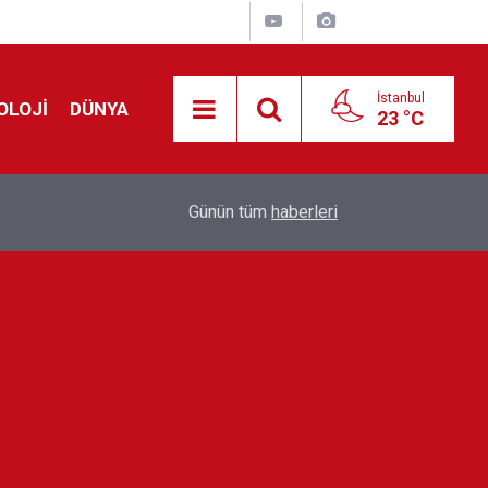
İstanbul
OLOJİ
DÜNYA
23 °C
Avrupa'da 'Schengen' restleşmesi: İspanya da İta
01:24
Günün tüm
haberleri
kontrol edecek