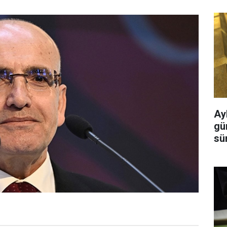
Ayl
gü
sü