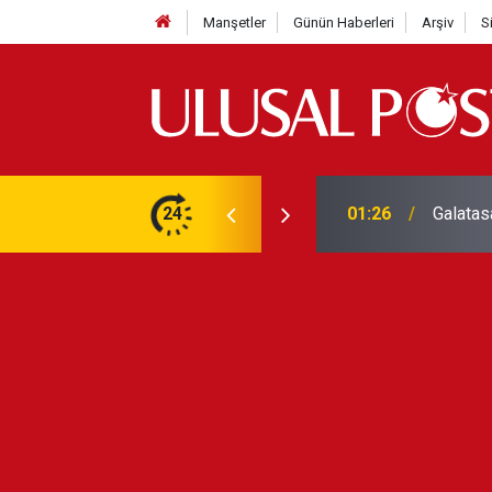
Manşetler
Günün Haberleri
Arşiv
S
3 yılın en yüksek seviyesine çıktı
24
01:26
Galatas