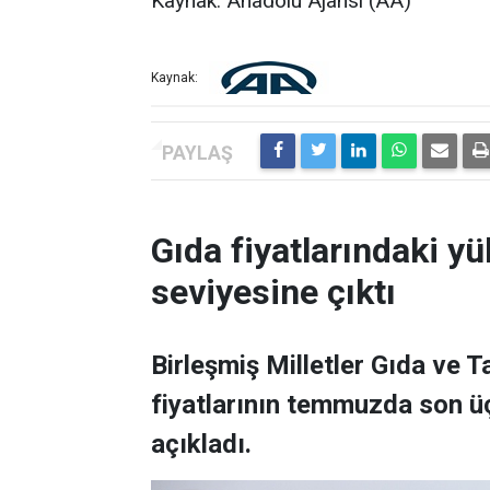
Kaynak: Anadolu Ajansı (AA)
Kaynak:
Gıda fiyatlarındaki yü
seviyesine çıktı
Birleşmiş Milletler Gıda ve 
fiyatlarının temmuzda son üç
açıkladı.