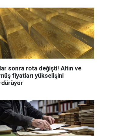
ar sonra rota değişti! Altın ve
müş fiyatları yükselişini
rdürüyor