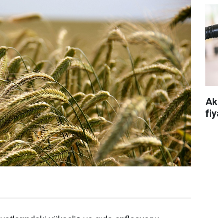
Ak
fiy