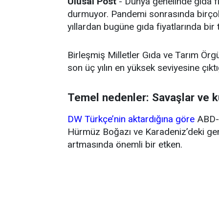
Ulusal Post
- Dünya genelinde gıda fi
durmuyor. Pandemi sonrasında birçok 
yıllardan bugüne gıda fiyatlarında bir
Birleşmiş Milletler Gıda ve Tarım Örg
son üç yılın en yüksek seviyesine çıktığ
Temel nedenler: Savaşlar ve k
DW Türkçe’nin aktardığına göre
ABD-İ
Hürmüz Boğazı ve Karadeniz’deki gemi 
artmasında önemli bir etken.