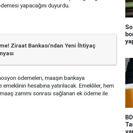
ödemesi yapacağını duyurdu.
So
bo
ya
e! Ziraat Bankası'ndan Yeni İhtiyaç
nyası
osyon ödemeleri, maaşın bankaya
 emeklinin hesabına yatırılacak. Emekliler, hem
aaş zammı sonrası sağlanan ek ödeme ile
BDD
Ta
va