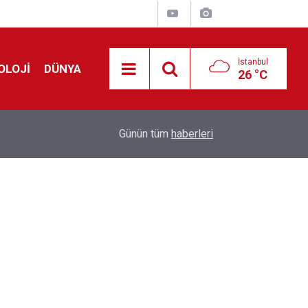
İstanbul
OLOJİ
DÜNYA
26 °C
Avrupa'da 'Schengen' restleşmesi: İspanya da İta
01:24
Günün tüm
haberleri
kontrol edecek