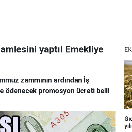
amlesini yaptı! Emekliye
EK
temmuz zammının ardından İş
re ödenecek promosyon ücreti belli
Gı
yı