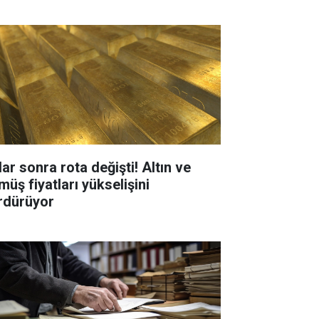
ar sonra rota değişti! Altın ve
müş fiyatları yükselişini
rdürüyor