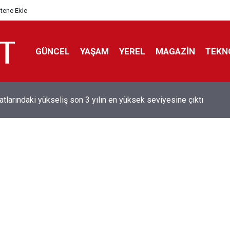
itene Ekle
GÜNCEL
YAŞAM
YEREL
MAGAZİN
TEKN
aray'dan sekiz kişi hakkında savcılığa suç duyurusu