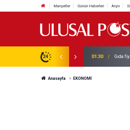
Manşetler
Günün Haberleri
Arşiv
S
3 yılın en yüksek seviyesine çıktı
24
01:26
Galatas
Anasayfa
EKONOMİ