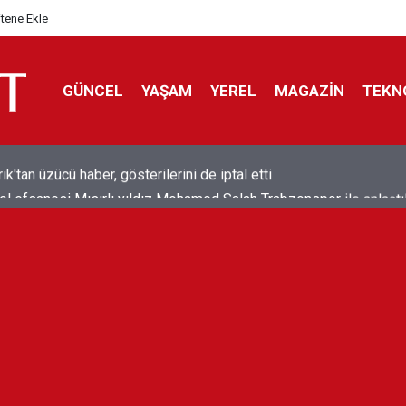
itene Ekle
GÜNCEL
YAŞAM
YEREL
MAGAZİN
TEKN
ol efsanesi Mısırlı yıldız Mohamed Salah Trabzonspor ile anlaştı
liyor