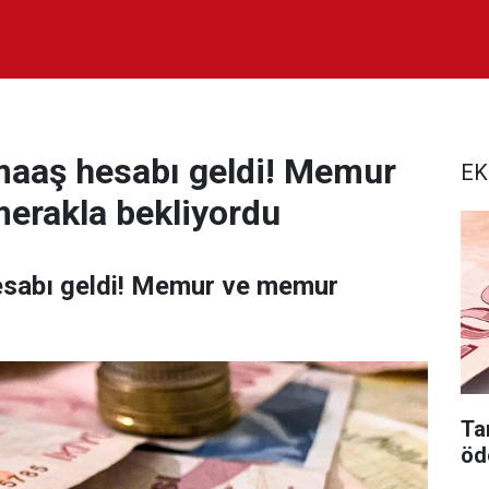
 maaş hesabı geldi! Memur
EK
erakla bekliyordu
esabı geldi! Memur ve memur
Tar
öd