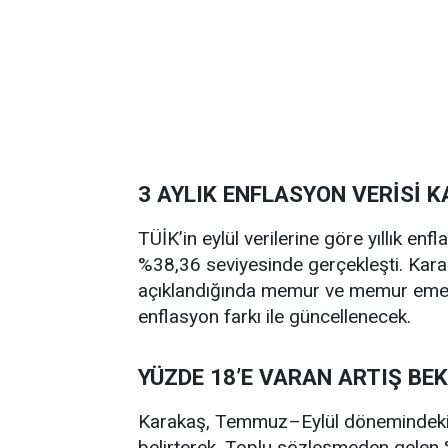
3 AYLIK ENFLASYON VERİSİ K
TÜİK’in eylül verilerine göre yıllık en
%38,36 seviyesinde gerçekleşti. Karak
açıklandığında memur ve memur emekl
enflasyon farkı ile güncellenecek.
YÜZDE 18’E VARAN ARTIŞ BEK
Karakaş, Temmuz–Eylül dönemindeki kü
belirterek, Toplu sözleşmeden gelen 