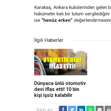
Karakaş, Ankara kulislerinden gelen 
hükümetin katı bir tutum sergilediğini
ise
“henüz erken”
değerlendirmesini 
İlgili Haberler
Dünyaca ünlü otomotiv
devi iflas etti! 10 bin
kişi işsiz kalabilir