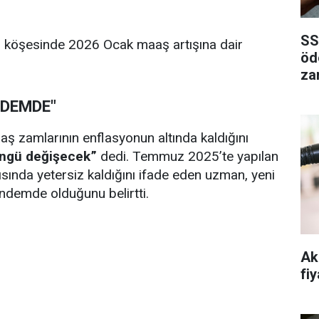
SS
ki köşesinde 2026 Ocak maaş artışına dair
öd
za
NDEMDE"
 zamlarının enflasyonun altında kaldığını
öngü değişecek”
dedi. Temmuz 2025’te yapılan
sında yetersiz kaldığını ifade eden uzman, yeni
ndemde olduğunu belirtti.
Ak
fiy