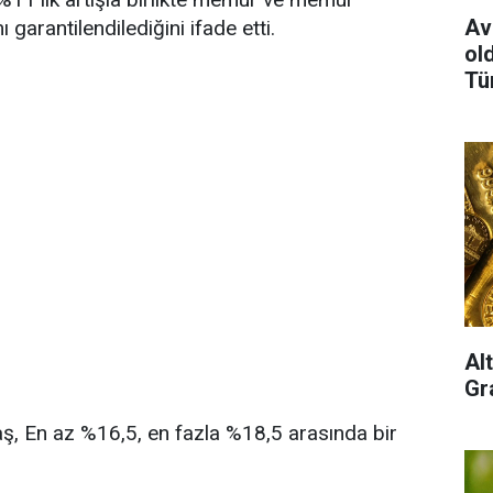
Av
garantilendilediğini ifade etti.
old
Tü
Al
Gra
aş, En az %16,5, en fazla %18,5 arasında bir