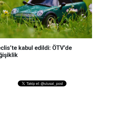
clis’te kabul edildi: ÖTV’de
işiklik