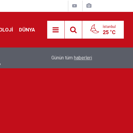
İstanbul
OLOJİ
DÜNYA
25 °C
!
00:19
Feridun Düzağaç sahnelere ara verdi: ''En az bir
Günün tüm
haberleri