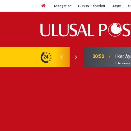
Manşetler
Günün Haberleri
Arşiv
S
Liverpo
ilerini de iptal etti
24
00:39
Yarın ge