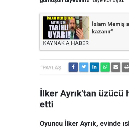
gümüşün diyebiliriz"
diye konuştu.
İslam Memiş al
kazanır"
KAYNAK:A HABER
İlker Ayrık'tan üzücü h
etti
Oyuncu İlker Ayrık, evinde 