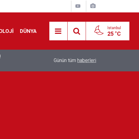
İstanbul
OLOJİ
DÜNYA
25 °C
!
00:19
Feridun Düzağaç sahnelere ara verdi: ''En az bir
Günün tüm
haberleri