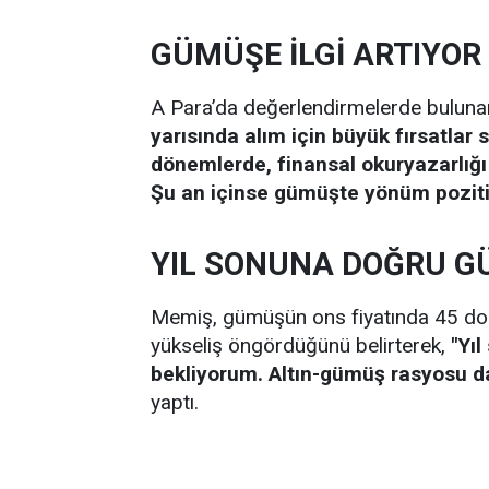
GÜMÜŞE İLGİ ARTIYOR
A Para’da değerlendirmelerde bulun
yarısında alım için büyük fırsatlar 
dönemlerde, finansal okuryazarlığı 
Şu an içinse gümüşte yönüm poziti
YIL SONUNA DOĞRU G
Memiş, gümüşün ons fiyatında 45 dolar
yükseliş öngördüğünü belirterek,
"Yı
bekliyorum. Altın-gümüş rasyosu da
yaptı.