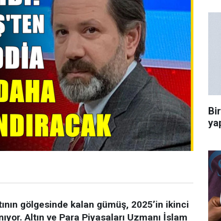
Bi
ya
tının gölgesinde kalan gümüş, 2025’in ikinci
ıyor. Altın ve Para Piyasaları Uzmanı İslam