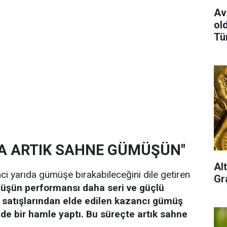
Av
old
Tü
NDA ARTIK SAHNE GÜMÜŞÜN"
Al
 ikinci yarıda gümüşe bırakabileceğini dile getiren
Gra
üşün performansı daha seri ve güçlü
ın satışlarından elde edilen kazancı gümüş
nde bir hamle yaptı. Bu süreçte artık sahne