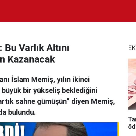
 Bu Varlık Altını
EK
an Kazanacak
nı İslam Memiş, yılın ikinci
 büyük bir yükseliş beklediğini
, artık sahne gümüşün” diyen Memiş,
rda bulundu.
Tar
öd