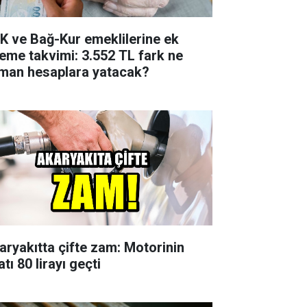
K ve Bağ-Kur emeklilerine ek
eme takvimi: 3.552 TL fark ne
man hesaplara yatacak?
aryakıtta çifte zam: Motorinin
atı 80 lirayı geçti