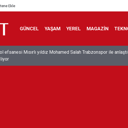
itene Ekle
GÜNCEL
YAŞAM
YEREL
MAGAZİN
TEKN
ol efsanesi Mısırlı yıldız Mohamed Salah Trabzonspor ile anlaştı
liyor