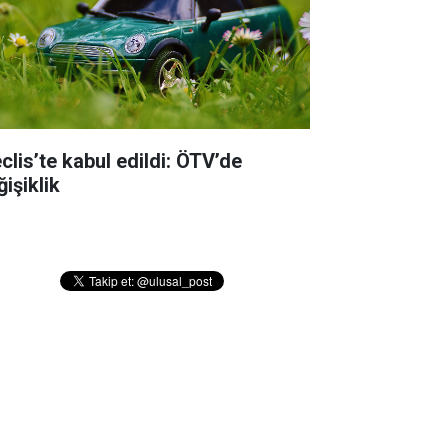
clis’te kabul edildi: ÖTV’de
işiklik