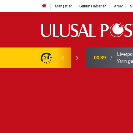
Manşetler
Günün Haberleri
Arşiv
S
Liverpo
ilerini de iptal etti
24
00:39
Yarın ge