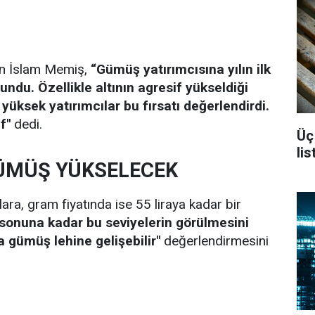
an İslam Memiş,
“Gümüş yatırımcısına yılın ilk
sundu. Özellikle altının agresif yükseldiği
yüksek yatırımcılar bu fırsatı değerlendirdi.
f"
dedi.
Üç
li
ÜMÜŞ YÜKSELECEK
a, gram fiyatında ise 55 liraya kadar bir
l sonuna kadar bu seviyelerin görülmesini
 gümüş lehine gelişebilir"
değerlendirmesini