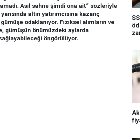
adı. Asıl sahne şimdi ona ait” sözleriyle
lk yarısında altın yatırımcısına kazanç
SS
n gümüşe odaklanıyor. Fiziksel alımların ve
öd
ikte, gümüşün önümüzdeki aylarda
za
sağlayabileceği öngörülüyor.
Ak
fiy