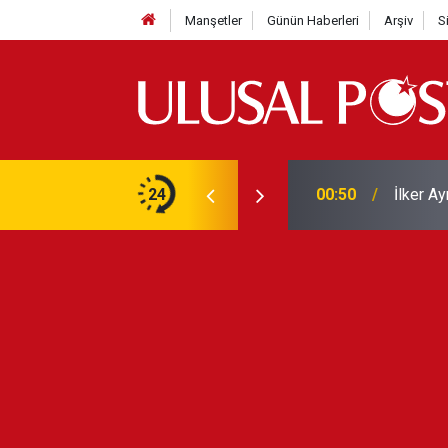
Manşetler
Günün Haberleri
Arşiv
S
Liverpo
ilerini de iptal etti
24
00:39
Yarın ge