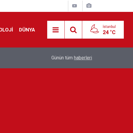
İstanbul
OLOJİ
DÜNYA
24 °C
!
00:19
Feridun Düzağaç sahnelere ara verdi: ''En az bir
Günün tüm
haberleri