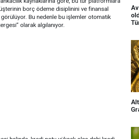
ankacılık kaynaklarına göre, bu tür platformlara
Av
müşterinin borç ödeme disiplinini ve finansal
old
ak görülüyor. Bu nedenle bu işlemler otomatik
Tü
ergesi” olarak algılanıyor.
Al
Gra