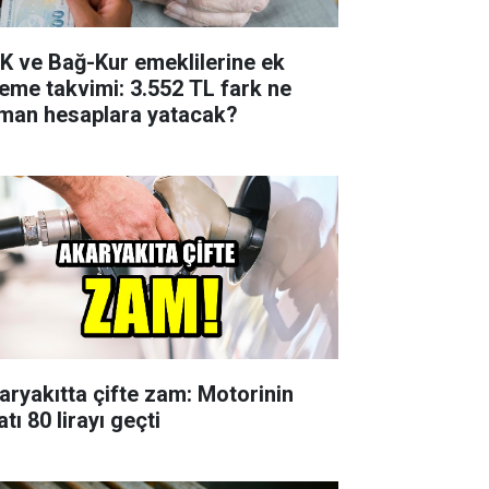
K ve Bağ-Kur emeklilerine ek
eme takvimi: 3.552 TL fark ne
man hesaplara yatacak?
aryakıtta çifte zam: Motorinin
atı 80 lirayı geçti