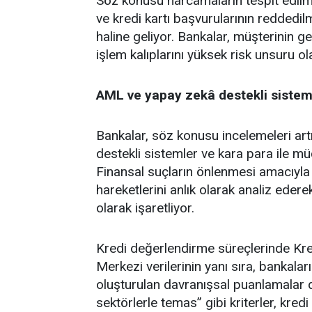
Söz konusu harcamaların tespit edilme
ve kredi kartı başvurularının reddedilm
haline geliyor. Bankalar, müşterinin g
işlem kalıplarını yüksek risk unsuru ola
AML ve yapay zekâ destekli sistemle
Bankalar, söz konusu incelemeleri art
destekli sistemler ve kara para ile m
Finansal suçların önlenmesi amacıyla k
hareketlerini anlık olarak analiz edere
olarak işaretliyor.
Kredi değerlendirme süreçlerinde Kr
Merkezi verilerinin yanı sıra, bankala
oluşturulan davranışsal puanlamalar da 
sektörlerle temas” gibi kriterler, kred