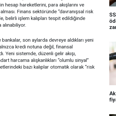
n hesap hareketlerini, para akışlarını ve
a alması. Finans sektöründe “davranışsal risk
SS
, belirli işlem kalıpları tespit edildiğinde
öd
alınabiliyor.
za
bankalar, son aylarda devreye aldıkları yeni
alnızca kredi notuna değil, finansal
 Yeni sistemde, düzenli gelir akışı,
dart harcama alışkanlıkları “olumlu sinyal”
tlerindeki bazı kalıplar otomatik olarak “risk
Ak
fiy