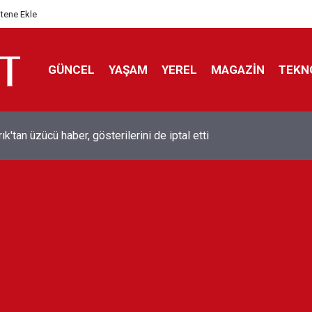
itene Ekle
GÜNCEL
YAŞAM
YEREL
MAGAZİN
TEKN
ol efsanesi Mısırlı yıldız Mohamed Salah Trabzonspor ile anlaştı
liyor