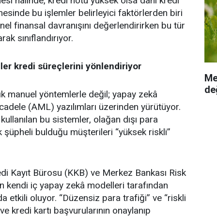
si halinde, kredi notu yüksek olsa dahi kredi
esinde bu işlemler belirleyici faktörlerden biri
enel finansal davranışını değerlendirirken bu tür
rak sınıflandırıyor.
r kredi süreçlerini yönlendiriyor
Me
değ
ık manuel yöntemlerle değil; yapay zekâ
ücadele (AML) yazılımları üzerinden yürütüyor.
ullanılan bu sistemler, olağan dışı para
k şüpheli bulduğu müşterileri “yüksek riskli”
edi Kayıt Bürosu (KKB) ve Merkez Bankası Risk
rın kendi iç yapay zekâ modelleri tarafından
etkili oluyor. “Düzensiz para trafiği” ve “riskli
i ve kredi kartı başvurularının onaylanıp