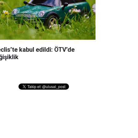
clis’te kabul edildi: ÖTV’de
işiklik