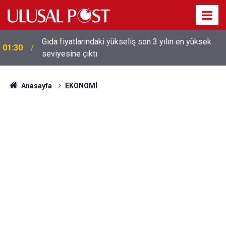
Galatasaray'dan sekiz kişi hakkında savcılığa suç
01:26
duyurusu
Anasayfa
EKONOMİ