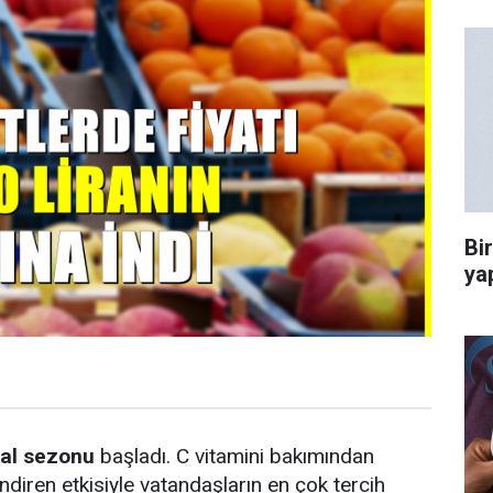
Bi
ya
kal sezonu
başladı. C vitamini bakımından
endiren etkisiyle vatandaşların en çok tercih