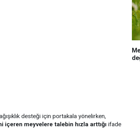
Me
değ
ışıklık desteği için portakala yönelirken,
i içeren meyvelere talebin hızla arttığı
ifade