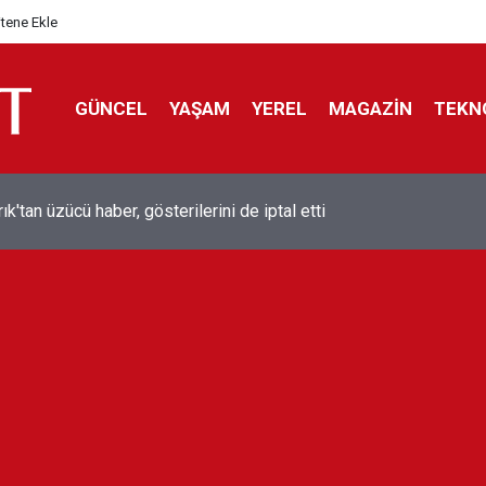
itene Ekle
GÜNCEL
YAŞAM
YEREL
MAGAZİN
TEKN
ol efsanesi Mısırlı yıldız Mohamed Salah Trabzonspor ile anlaştı
liyor