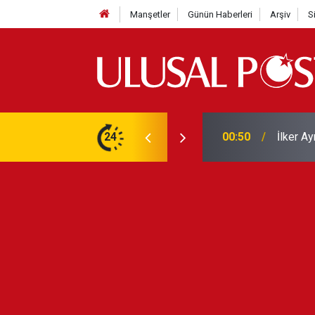
Manşetler
Günün Haberleri
Arşiv
S
Liverpo
ilerini de iptal etti
24
00:39
Yarın ge