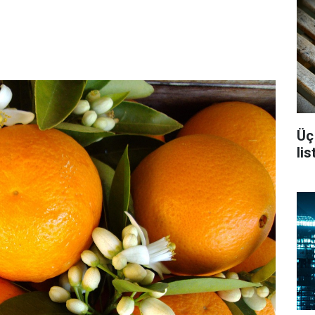
Üç
li