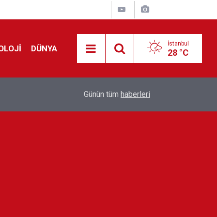
İstanbul
OLOJİ
DÜNYA
28 °C
!
00:19
Feridun Düzağaç sahnelere ara verdi: ''En az bir
Günün tüm
haberleri