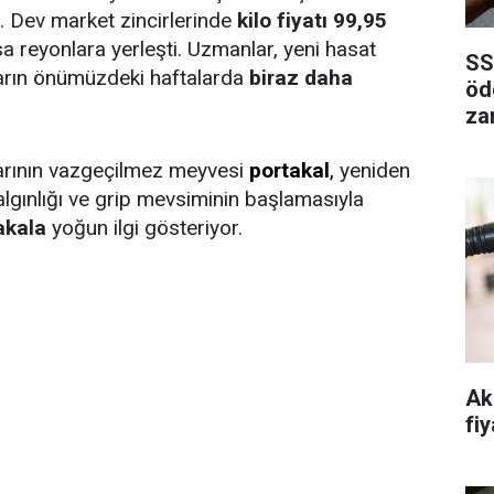
or. Dev market zincirlerinde
kilo fiyatı 99,95
 reyonlara yerleşti. Uzmanlar, yeni hasat
SS
ların önümüzdeki haftalarda
biraz daha
öd
za
larının vazgeçilmez meyvesi
portakal
,
yeniden
 algınlığı ve grip mevsiminin başlamasıyla
akala
yoğun ilgi gösteriyor.
Ak
fiy