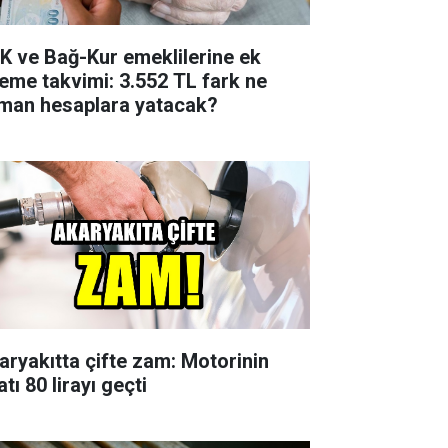
K ve Bağ-Kur emeklilerine ek
eme takvimi: 3.552 TL fark ne
man hesaplara yatacak?
aryakıtta çifte zam: Motorinin
atı 80 lirayı geçti