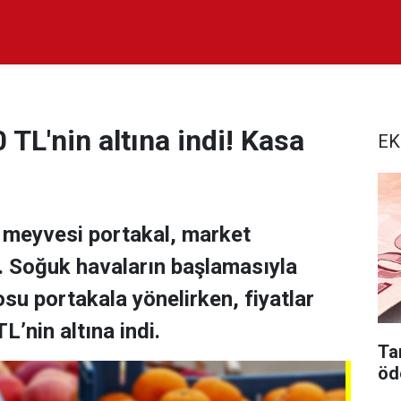
 TL'nin altına indi! Kasa
EK
 meyvesi portakal, market
dı. Soğuk havaların başlamasıyla
osu portakala yönelirken, fiyatlar
L’nin altına indi.
Tar
öd