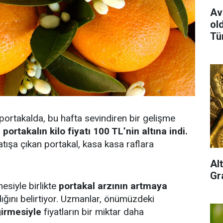
Av
old
Tü
 portakalda, bu hafta sevindiren bir gelişme
ortakalın kilo fiyatı 100 TL’nin altına indi.
atışa çıkan portakal, kasa kasa raflara
Al
Gra
mesiyle birlikte
portakal arzının artmaya
dığını belirtiyor. Uzmanlar, önümüzdeki
girmesiyle
fiyatların bir miktar daha