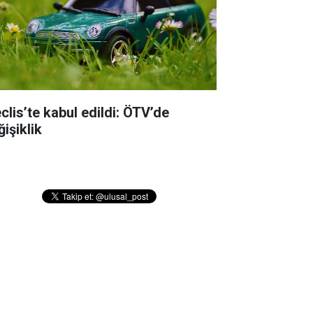
clis’te kabul edildi: ÖTV’de
işiklik