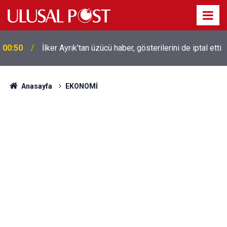
Liverpool efsanesi Mısırlı yıldız Mohamed Salah
00:39
Trabzonspor ile anlaştı! Yarın geliyor
Anasayfa
EKONOMİ