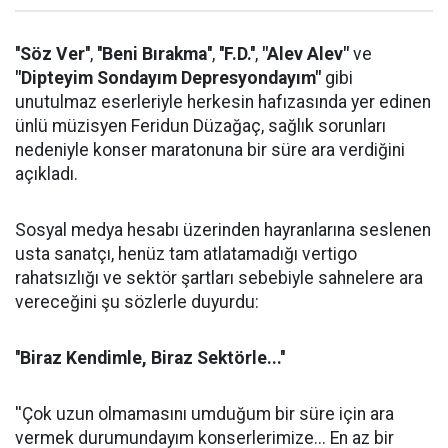
''Söz Ver''
,
''Beni Bırakma''
,
''F.D.''
,
"Alev Alev"
ve
"Dipteyim Sondayım Depresyondayım"
gibi
unutulmaz eserleriyle herkesin hafızasında yer edinen
ünlü müzisyen Feridun Düzağaç, sağlık sorunları
nedeniyle konser maratonuna bir süre ara verdiğini
açıkladı.
Sosyal medya hesabı üzerinden hayranlarına seslenen
usta sanatçı, henüz tam atlatamadığı vertigo
rahatsızlığı ve sektör şartları sebebiyle sahnelere ara
vereceğini şu sözlerle duyurdu:
''Biraz Kendimle, Biraz Sektörle...''
''Çok uzun olmamasını umduğum bir süre için ara
vermek durumundayım konserlerimize... En az bir