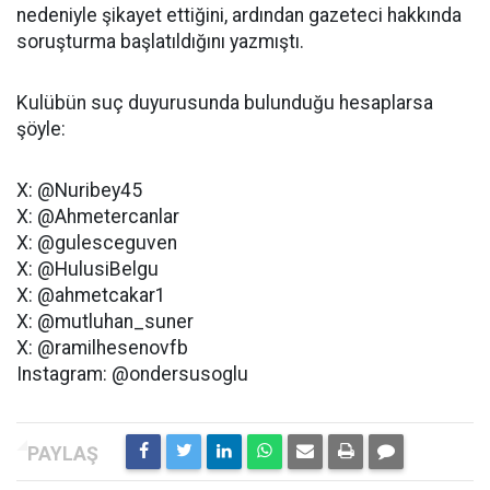
nedeniyle şikayet ettiğini, ardından gazeteci hakkında
soruşturma başlatıldığını yazmıştı.
Kulübün suç duyurusunda bulunduğu hesaplarsa
şöyle:
X: @Nuribey45
X: @Ahmetercanlar
X: @gulesceguven
X: @HulusiBelgu
X: @ahmetcakar1
X: @mutluhan_suner
X: @ramilhesenovfb
Instagram: @ondersusoglu