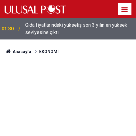
Galatasaray'dan sekiz kişi hakkında savcılığa suç
01:26
duyurusu
Anasayfa
EKONOMİ