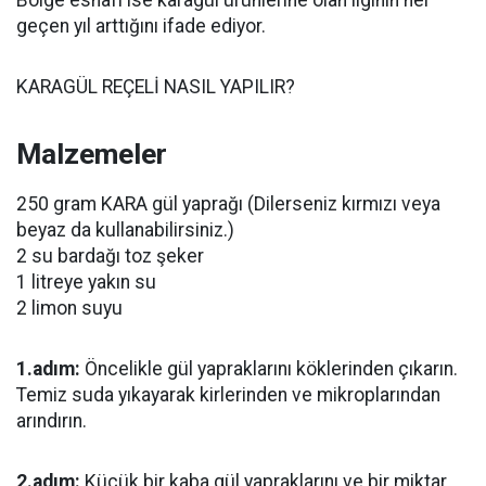
Bölge esnafı ise karagül ürünlerine olan ilginin her
geçen yıl arttığını ifade ediyor.
KARAGÜL REÇELİ NASIL YAPILIR?
Malzemeler
250 gram KARA gül yaprağı (Dilerseniz kırmızı veya
beyaz da kullanabilirsiniz.)
2 su bardağı toz şeker
1 litreye yakın su
2 limon suyu
1.adım:
Öncelikle gül yapraklarını köklerinden çıkarın.
Temiz suda yıkayarak kirlerinden ve mikroplarından
arındırın.
2.adım:
Küçük bir kaba gül yapraklarını ve bir miktar