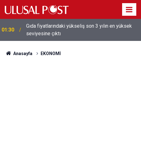
Galatasaray'dan sekiz kişi hakkında savcılığa suç
01:26
duyurusu
Anasayfa
EKONOMİ