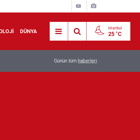
İstanbul
OLOJİ
DÜNYA
25 °C
!
00:19
Feridun Düzağaç sahnelere ara verdi: ''En az bir
Günün tüm
haberleri