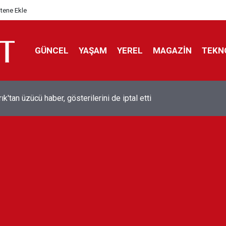
itene Ekle
GÜNCEL
YAŞAM
YEREL
MAGAZİN
TEKN
ol efsanesi Mısırlı yıldız Mohamed Salah Trabzonspor ile anlaştı
liyor