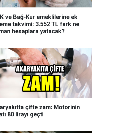
K ve Bağ-Kur emeklilerine ek
eme takvimi: 3.552 TL fark ne
man hesaplara yatacak?
aryakıtta çifte zam: Motorinin
atı 80 lirayı geçti