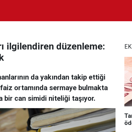
ı ilgilendiren düzenleme:
EK
k
nlarının da yakından takip ettiği
 faiz ortamında sermaye bulmakta
 bir can simidi niteliği taşıyor.
Tar
öd