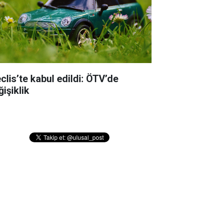
clis’te kabul edildi: ÖTV’de
işiklik