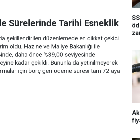
SS
e Sürelerinde Tarihi Esneklik
öd
za
da şekillendirilen düzenlemede en dikkat çekici
ndirim oldu. Hazine ve Maliye Bakanlığı ile
esinde, daha önce %39,00 seviyesinde
zeyine kadar çekildi. Bununla da yetinilmeyerek
irmalar için borç geri ödeme süresi tam 72 aya
Ak
fiy