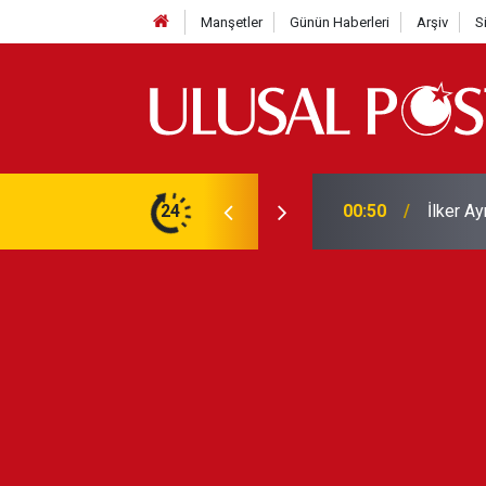
Manşetler
Günün Haberleri
Arşiv
S
Liverpo
ilerini de iptal etti
24
00:39
Yarın ge