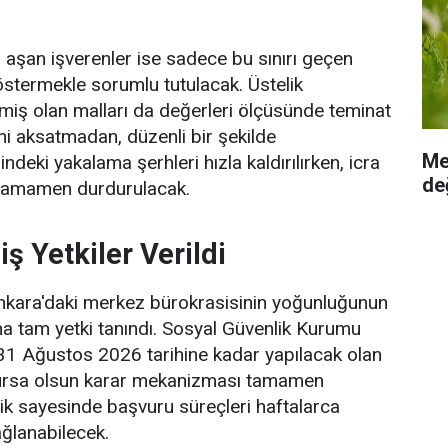
aşan işverenler ise sadece bu sınırı geçen
göstermekle sorumlu tutulacak. Üstelik
iş olan malları da değerleri ölçüsünde teminat
ni aksatmadan, düzenli bir şekilde
Me
indeki yakalama şerhleri hızla kaldırılırken, icra
değ
de tamamen durdurulacak.
ş Yetkiler Verildi
 Ankara'daki merkez bürokrasisinin yoğunluğunun
ına tam yetki tanındı. Sosyal Güvenlik Kurumu
, 31 Ağustos 2026 tarihine kadar yapılacak olan
ursa olsun karar mekanizması tamamen
klik sayesinde başvuru süreçleri haftalarca
ağlanabilecek.