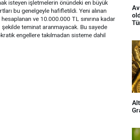
k isteyen işletmelerin önündeki en büyük
Av
tları bu genelgeyle hafifletildi. Yeni alınan
old
a hesaplanan ve 10.000.000 TL sınırına kadar
Tü
ir şekilde teminat aranmayacak. Bu sayede
okratik engellere takılmadan sisteme dahil
Al
Gra