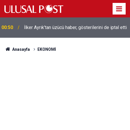
Liverpool efsanesi Mısırlı yıldız Mohamed Salah
00:39
Trabzonspor ile anlaştı! Yarın geliyor
Anasayfa
EKONOMİ