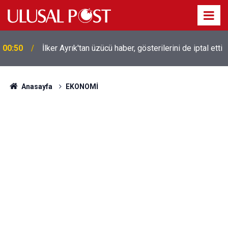
Liverpool efsanesi Mısırlı yıldız Mohamed Salah
00:39
Trabzonspor ile anlaştı! Yarın geliyor
Anasayfa
EKONOMİ