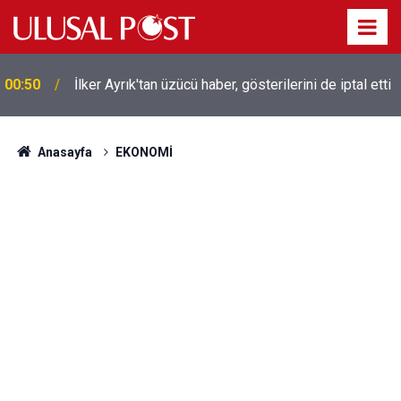
Liverpool efsanesi Mısırlı yıldız Mohamed Salah
00:39
Trabzonspor ile anlaştı! Yarın geliyor
Anasayfa
EKONOMİ