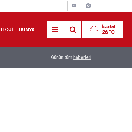
İstanbul
OLOJİ
DÜNYA
26 °C
Avrupa'da 'Schengen' restleşmesi: İspanya da İta
01:24
Günün tüm
haberleri
kontrol edecek