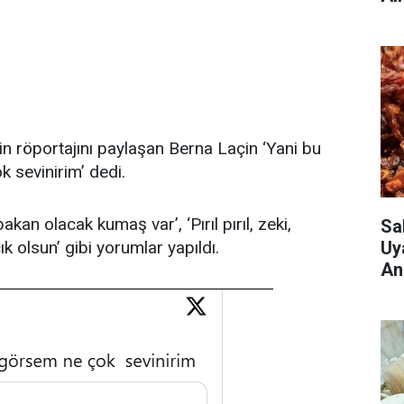
 röportajını paylaşan Berna Laçin ‘Yani bu
 sevinirim’ dedi.
an olacak kumaş var’, ‘Pırıl pırıl, zeki,
Sa
Uy
 olsun’ gibi yorumlar yapıldı.
An