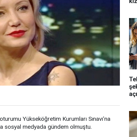
kı
Te
şek
aç
 oturumu Yükseköğretim Kurumları Sınavı’na
lama sosyal medyada gündem olmuştu.