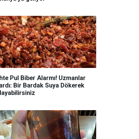
hte Pul Biber Alarmı! Uzmanlar
ardı: Bir Bardak Suya Dökerek
layabilirsiniz