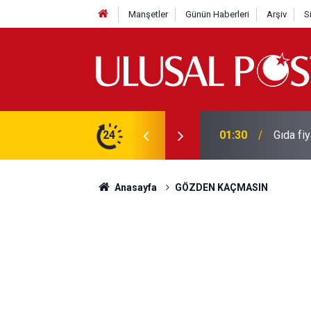
Manşetler
Günün Haberleri
Arşiv
S
3 yılın en yüksek seviyesine çıktı
24
01:26
Galatas
Anasayfa
GÖZDEN KAÇMASIN