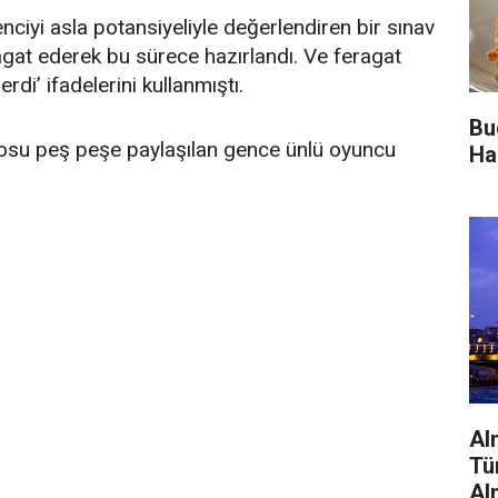
iyi asla potansiyeliyle değerlendiren bir sınav
agat ederek bu sürece hazırlandı. Ve feragat
erdi’ ifadelerini kullanmıştı.
Bu
eosu peş peşe paylaşılan gence ünlü oyuncu
Ha
Alm
Tü
Al