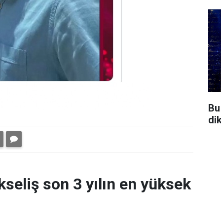
Bu 
di
kseliş son 3 yılın en yüksek