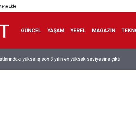
itene Ekle
GÜNCEL
YAŞAM
YEREL
MAGAZİN
TEKN
aray'dan sekiz kişi hakkında savcılığa suç duyurusu