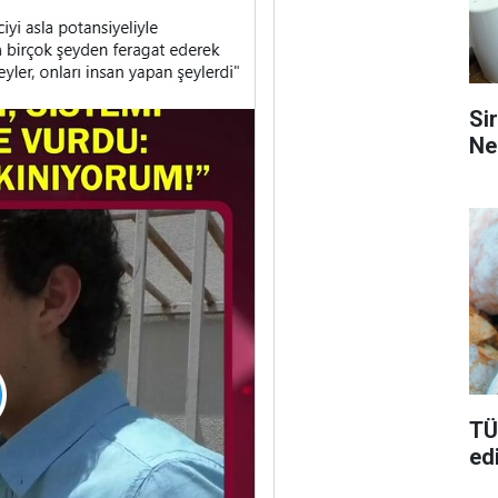
Si
Ne
TÜ
ed