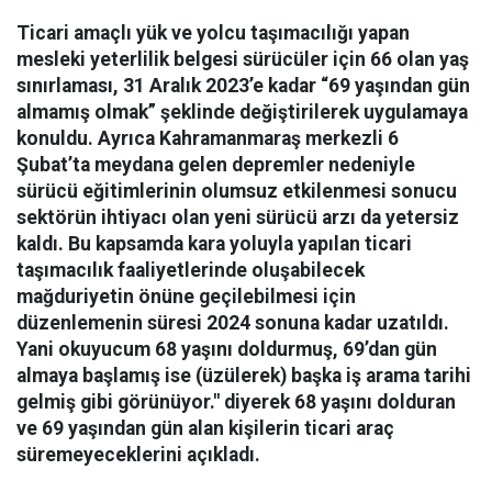
Ticari amaçlı yük ve yolcu taşımacılığı yapan
mesleki yeterlilik belgesi sürücüler için 66 olan yaş
sınırlaması, 31 Aralık 2023’e kadar “69 yaşından gün
almamış olmak” şeklinde değiştirilerek uygulamaya
konuldu. Ayrıca Kahramanmaraş merkezli 6
Şubat’ta meydana gelen depremler nedeniyle
sürücü eğitimlerinin olumsuz etkilenmesi sonucu
sektörün ihtiyacı olan yeni sürücü arzı da yetersiz
kaldı. Bu kapsamda kara yoluyla yapılan ticari
taşımacılık faaliyetlerinde oluşabilecek
mağduriyetin önüne geçilebilmesi için
düzenlemenin süresi 2024 sonuna kadar uzatıldı.
Yani okuyucum 68 yaşını doldurmuş, 69’dan gün
almaya başlamış ise (üzülerek) başka iş arama tarihi
gelmiş gibi görünüyor." diyerek 68 yaşını dolduran
ve 69 yaşından gün alan kişilerin ticari araç
süremeyeceklerini açıkladı.