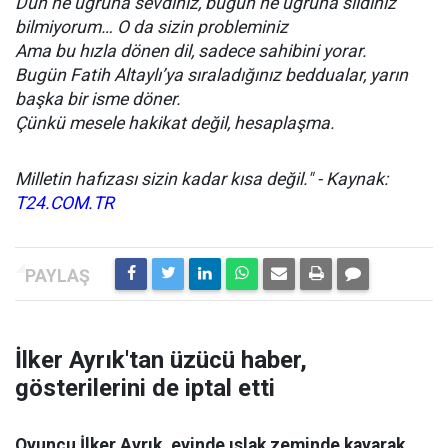
Dün ne uğruna sevdiniz, bugün ne uğruna sildiniz
bilmiyorum… O da sizin probleminiz
Ama bu hızla dönen dil, sadece sahibini yorar.
Bugün Fatih Altaylı’ya sıraladığınız beddualar, yarın
başka bir isme döner.
Çünkü mesele hakikat değil, hesaplaşma.
Milletin hafızası sizin kadar kısa değil." - Kaynak:
T24.COM.TR
İlker Ayrık'tan üzücü haber,
gösterilerini de iptal etti
Oyuncu İlker Ayrık, evinde ıslak zeminde kayarak