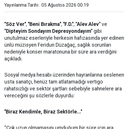
Yayınlanma Tarihi : 05 Ağustos 2026 00:19
''Söz Ver''
,
''Beni Bırakma''
,
''F.D.''
,
"Alev Alev"
ve
"Dipteyim Sondayım Depresyondayım"
gibi
unutulmaz eserleriyle herkesin hafızasında yer edinen
ünlü müzisyen Feridun Düzağaç, sağlık sorunları
nedeniyle konser maratonuna bir süre ara verdiğini
açıkladı.
Sosyal medya hesabı üzerinden hayranlarına seslenen
usta sanatçı, henüz tam atlatamadığı vertigo
rahatsızlığı ve sektör şartları sebebiyle sahnelere ara
vereceğini şu sözlerle duyurdu:
''Biraz Kendimle, Biraz Sektörle...''
''Çok uzun olmamasını umduğum bir süre için ara