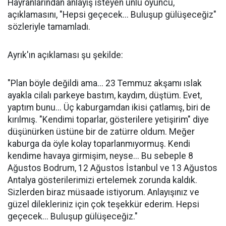
Hayranlarından anlayış isteyen ünlü oyuncu,
açıklamasını, "Hepsi geçecek... Buluşup gülüşeceğiz"
sözleriyle tamamladı.
Ayrık'ın açıklaması şu şekilde:
"Plan böyle değildi ama... 23 Temmuz akşamı ıslak
ayakla cilalı parkeye bastım, kaydım, düştüm. Evet,
yaptım bunu... Üç kaburgamdan ikisi çatlamış, biri de
kırılmış. "Kendimi toparlar, gösterilere yetişirim" diye
düşünürken üstüne bir de zatürre oldum. Meğer
kaburga da öyle kolay toparlanmıyormuş. Kendi
kendime havaya girmişim, neyse... Bu sebeple 8
Ağustos Bodrum, 12 Ağustos İstanbul ve 13 Ağustos
Antalya gösterilerimizi ertelemek zorunda kaldık.
Sizlerden biraz müsaade istiyorum. Anlayışınız ve
güzel dilekleriniz için çok teşekkür ederim. Hepsi
geçecek... Buluşup gülüşeceğiz."