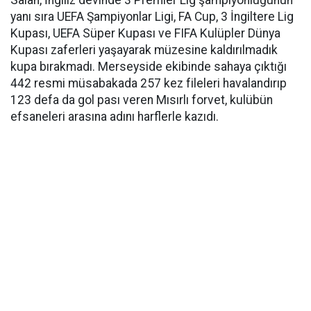
Salah, İngiliz devinde 3 Premier Lig şampiyonluğunun
yanı sıra UEFA Şampiyonlar Ligi, FA Cup, 3 İngiltere Lig
Kupası, UEFA Süper Kupası ve FIFA Kulüpler Dünya
Kupası zaferleri yaşayarak müzesine kaldırılmadık
kupa bırakmadı. Merseyside ekibinde sahaya çıktığı
442 resmi müsabakada 257 kez fileleri havalandırıp
123 defa da gol pası veren Mısırlı forvet, kulübün
efsaneleri arasına adını harflerle kazıdı.